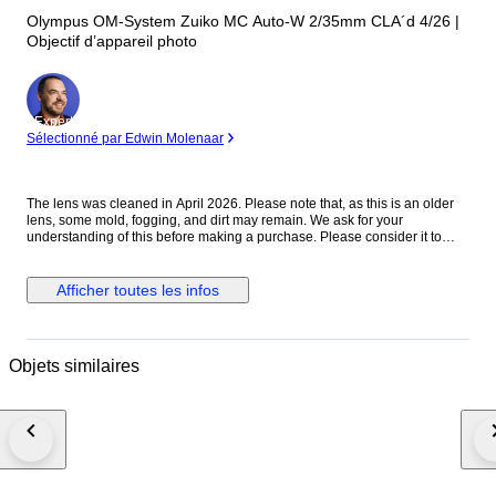
Olympus OM-System Zuiko MC Auto-W 2/35mm CLA´d 4/26 |
Objectif d’appareil photo
Expert
Sélectionné par Edwin Molenaar
The lens was cleaned in April 2026. Please note that, as this is an older
lens, some mold, fogging, and dirt may remain. We ask for your
understanding of this before making a purchase. Please consider it to
have been cleaned to a usable standard. [Functionality Check] Aperture:
Functionality verified Helicoid: Functionality verified [Condition] There
were no noticeable scratches or dents on the exterior. Please refer to the
Afficher toutes les infos
photos for a closer look at the exterior. [Optics] The interior of the lens is
clear to the naked eye. When checked with an LED light, there are mold
stains on the front element. The rear element shows mold stains and
cloudiness. [Accessories] Before and after the cap [Features] “A fast
Objets similaires
vintage 35mm lens offering classic rendering with a soft, atmospheric look
wide open and improved sharpness when stopped down.” [From the
Seller] Thank you for viewing our products. We plan to carry a wide range
of models, from vintage cameras to digital cameras! All cameras listed
here have been tested and are in working condition, so please consider
them! [Store ID] April 6, 2026 66-4-7 ・[Shipping Information]・
※※Important Notice: Due to the current deterioration of the situation in the
Middle East, we are unable to ship via EMS to Portugal, Croatia, and