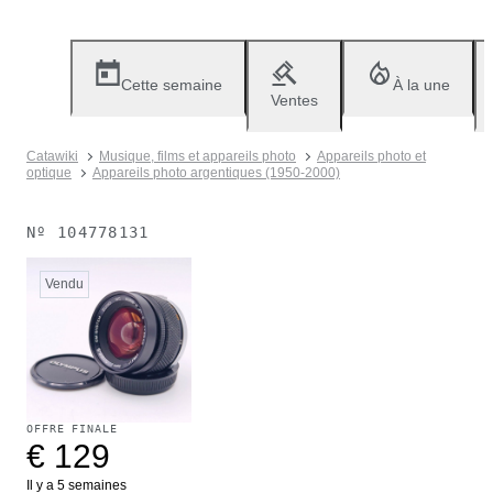
Cette semaine
À la une
Ventes
Catawiki
Musique, films et appareils photo
Appareils photo et
optique
Appareils photo argentiques (1950-2000)
Nº
104778131
Vendu
OFFRE FINALE
€ 129
Il y a 5 semaines