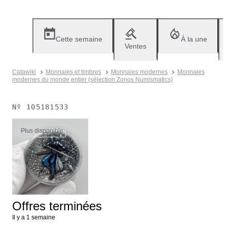
Cette semaine
À la une
Ventes
Catawiki
Monnaies et timbres
Monnaies modernes
Monnaies
modernes du monde entier (sélection Zonos Numismatics)
Nº
105181533
Plus disponible
Offres terminées
Il y a 1 semaine