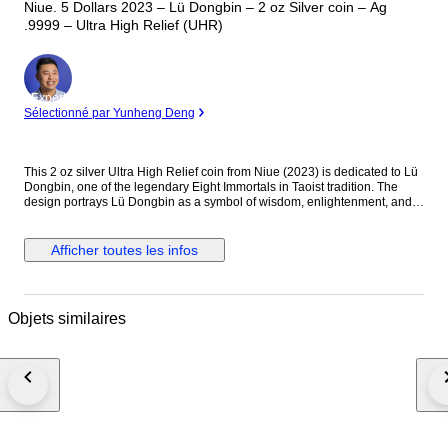
Niue. 5 Dollars 2023 – Lü Dongbin – 2 oz Silver coin – Ag
.9999 – Ultra High Relief (UHR)
Expert
Sélectionné par Yunheng Deng
This 2 oz silver Ultra High Relief coin from Niue (2023) is dedicated to Lü
Dongbin, one of the legendary Eight Immortals in Taoist tradition. The
design portrays Lü Dongbin as a symbol of wisdom, enlightenment, and
spiritual power, reflecting his important place in Chinese mythology and
cultural heritage. Details: — Country: Niue — Year: 2023 — Theme: Lü
Dongbin — Metal: Silver (Ag .9999) — Weight: 2 oz (62.2 g) — Face
Afficher toutes les infos
value: 5 Dollars — Finish: Ultra High Relief (UHR) — Diameter: approx.
45–50 mm — Edition: Limited issue Description: The reverse features a
highly sculpted depiction of Lü Dongbin, often shown with his mystical
sword and flowing robes, symbolizing protection and spiritual mastery.
Objets similaires
The Ultra High Relief minting technique dramatically enhances depth and
three-dimensional detail, giving the coin exceptional visual presence and
artistic impact. The obverse displays the effigy of King Charles III together
with the denomination and year of issue, confirming its legal tender status
of Niue. Condition Note: This is an Ultra High Relief collector coin struck
in fine silver. Due to the UHR minting process, minor contact marks, small
surface lines, micro-scratches, light natural toning, or slight relief-edge
variations may occur. Such characteristics are typical for Ultra High Relief
silver coins and do not affect authenticity or collectible value.