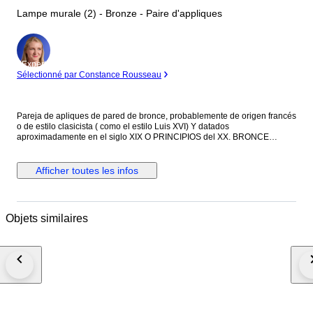
Lampe murale (2) - Bronze - Paire d'appliques
Expert
Sélectionné par Constance Rousseau
Pareja de apliques de pared de bronce, probablemente de origen francés
o de estilo clasicista ( como el estilo Luis XVI) Y datados
aproximadamente en el siglo XIX O PRINCIPIOS del XX. BRONCE
fundido con una pátina envejecida que le otorga su color oscuro
característico. Cada aplique cuenta con cinco Brazos de luz curvos ,
decorados con motivos ornamentales que incluye elementos vegetales y
Afficher toutes les infos
formas arquitectónicas clásicas. Son piezas diseñadas para ser
montadas en pared, a menudo utilizadas en pares para flanquear
espejos ,cuadros o puertas en interiores elegantes.
Objets similaires