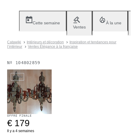
Cette semaine
À la une
Ventes
Catawiki
Intérieurs et décoration
Inspiration et tendances pour
l’intérieur
Ventes Élégance à la française
Nº
104802859
Vendu
OFFRE FINALE
€ 179
Il y a 4 semaines