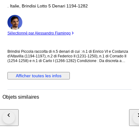
. Italie, Brindisi Lotto 5 Denari 1194-1282
Expert
Sélectionné par Alessandro Fiamingo
Brindisi Piccola raccolta di n.5 denari di cui : n.1 di Enrico VI e Costanza
d'Altavilla (1194-1197), n.2 di Federico II (1231-1250), n.1 di Corrado II
(1254-1258) e n.1 di Carlo I (1266-1282) Condizione : Da discreta a
ottima. Rarità : da NC a R NOTA Spedizione solo per paesi UE con
corriere DHL Express
Afficher toutes les infos
Objets similaires