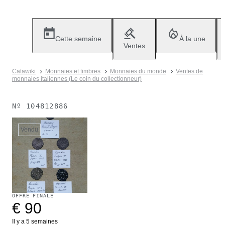
Cette semaine
À la une
Ventes
Catawiki
Monnaies et timbres
Monnaies du monde
Ventes de
monnaies italiennes (Le coin du collectionneur)
Nº
104812886
Vendu
OFFRE FINALE
€ 90
Il y a 5 semaines