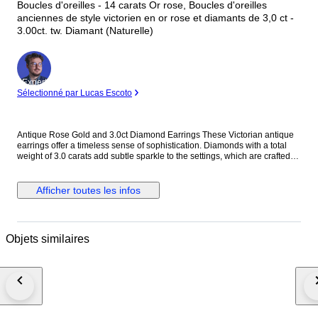
Boucles d'oreilles - 14 carats Or rose, Boucles d'oreilles
anciennes de style victorien en or rose et diamants de 3,0 ct -
3.00ct. tw. Diamant (Naturelle)
Expert
Sélectionné par Lucas Escoto
Antique Rose Gold and 3.0ct Diamond Earrings These Victorian antique
earrings offer a timeless sense of sophistication. Diamonds with a total
weight of 3.0 carats add subtle sparkle to the settings, which are crafted
from a combination of 14K Rose Gold and Pearls dangling below
complement every movement. Each earring measures 2.0” long by 1.0”
wide. METAL & STONES Metal 14K Rose Gold Stones Diamond Diamond
Afficher toutes les infos
Carat 3.00 Stamp 585 TYPE & SIZE Earring Type Dangle Earring Closure
Omega Back Length 2.00" 5.0 cm Width 1.0" 2.5 cm Weight 27.7 grams
Condition Excellent This jewelry piece is offered in estate condition
Shipping by FedEx/DHL Express delivery time 2-3 business days. Fully
Objets similaires
insured. Boucles d'oreilles victoriennes anciennes en or rose 14 carats et
argent, diamants (3,0 carats) et perles Orecchini vittoriani antichi in oro
rosa 14 carati e argento con diamanti e perle da 3,0 ct Antike
viktorianische Ohrringe aus 14-karätigem Roségold und Silber mit 3,0 ct
Diamanten und Perlen