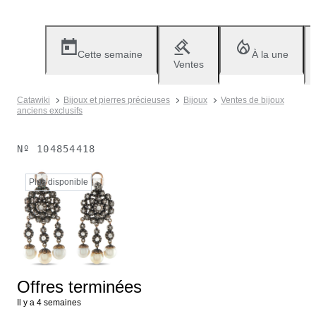
Cette semaine
À la une
Ventes
Catawiki
Bijoux et pierres précieuses
Bijoux
Ventes de bijoux
anciens exclusifs
Nº
104854418
Plus disponible
Offres terminées
Il y a 4 semaines