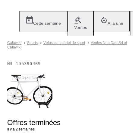
Cette semaine
À la une
Ventes
Catawiki
Sports
Vélos et matériel de sport
Ventes Neo Dad Srl et
Catawiki
Nº
105390469
Plus disponible
Offres terminées
Il y a 2 semaines