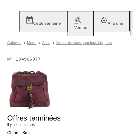
Cette semaine
À la une
Ventes
Catawiki
Mode
Sacs
Ventes de sacs pour tous les jours
Nº
104966977
Plus disponible
Offres terminées
Il y a 4 semaines
Chloé - Sac