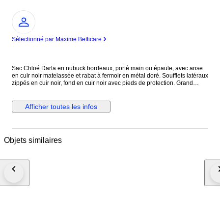
Expert
Sélectionné par Maxime Betticare
Sac Chloé Darla en nubuck bordeaux, porté main ou épaule, avec anse
en cuir noir matelassée et rabat à fermoir en métal doré. Soufflets latéraux
zippés en cuir noir, fond en cuir noir avec pieds de protection. Grand
compartiment principal doublé en coton noir avec poche intérieure
zippée. Modèle de 2010, direction artistique Hannah MacGibbon. Issu
des ventes privées. Légère patine du nubuck signalée.
Afficher toutes les infos
Objets similaires