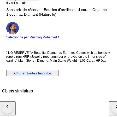
Il y a 1 semaine
Sans prix de réserve - Boucles d'oreilles - 14 carats Or jaune -
1.06ct. tw. Diamant (Naturelle)
Expert
Sélectionné par Mushtaq Mohamed
" NO RESERVE " A Beautiful Diamonds Earrings. Comes with authenticity
report from HRR (Jewelry report number engraved on the inner side of
earring) Main Stone - Dimond, Main Stone Weight - 1.06 Carat, HRD
Report No. - J260000036738 Total Number of Diamonds - 2 Diamond
Shape and Cut - Round Brilliant Cut, Diamond Color & Clarity - E/F - SI-P
Diamonds EF is color of diamonds Set in 14k Yellow gold
Afficher toutes les infos
Objets similaires