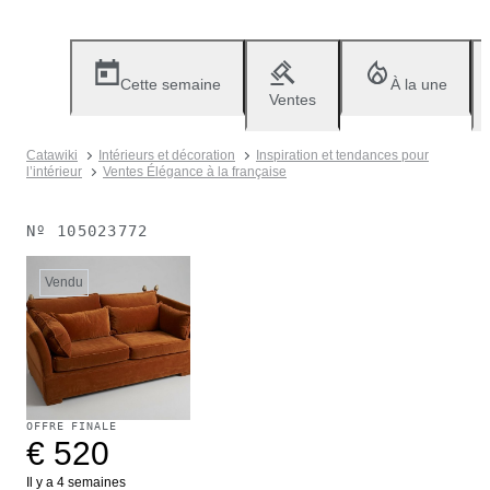
Cette semaine
À la une
Ventes
Catawiki
Intérieurs et décoration
Inspiration et tendances pour
l’intérieur
Ventes Élégance à la française
Nº
105023772
Vendu
OFFRE FINALE
€ 520
Il y a 4 semaines