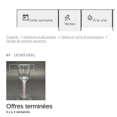
Cette semaine
À la une
Ventes
Catawiki
Intérieurs et décoration
Objets en verre et céramiques
Ventes de verrerie ancienne
Nº
105053091
Plus disponible
Offres terminées
Il y a 3 semaines