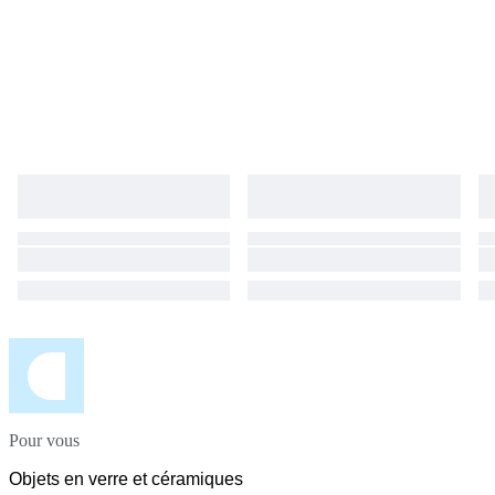
waarde en het uitzonderlijke handwerk. Een bijzondere kans om een
stukje geschiedenis en verfijning aan uw collectie toe te voegen. 2 chips
op voet
Pour vous
Objets en verre et céramiques