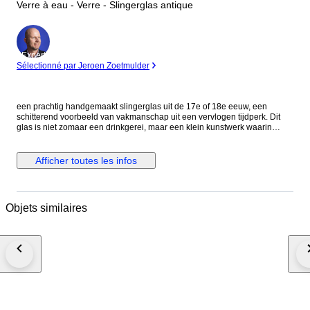
Verre à eau - Verre - Slingerglas antique
Expert
Sélectionné par Jeroen Zoetmulder
een prachtig handgemaakt slingerglas uit de 17e of 18e eeuw, een
schitterend voorbeeld van vakmanschap uit een vervlogen tijdperk. Dit
glas is niet zomaar een drinkgerei, maar een klein kunstwerk waarin
eeuwenoude ambachtelijke technieken zichtbaar zijn. Er zijn momenteel
meerdere glazen beschikbaar met een combinatie verzending. Het
decoratieve slingermotief is volledig met de hand aangebracht:
Afficher toutes les infos
gesmolten glas werd in sierlijke slierten over het hoofdglas gedraaid,
waardoor elk exemplaar een uniek patroon kreeg. Geen twee glazen zijn
hetzelfde – de lichte variaties in dikte en draaiing maken dit glas tot een
exclusief verzamelobject. In zijn tijd was een slingerglas een
Objets similaires
statussymbool, vaak gebruikt bij speciale gelegenheden in de rijkere
huishoudens. Het combineerde functionaliteit met verfijnde esthetiek en
straalt nog steeds diezelfde elegantie uit. Soms werden er subtiele
kleuren toegevoegd of werd gewerkt met helder glas, waardoor het licht
op een betoverende manier door het motief speelt. De techniek van
slingerglas staat verwant aan Venetiaanse tradities zoals chevron en
filigrana, wat laat zien dat kennis en stijl van glasmeesters over Europa
heen werden uitgewisseld. Vandaag de dag zijn originele 17e- en 18e-
eeuwse slingerglazen zeldzaam en zeer gewild bij verzamelaars, niet
alleen vanwege hun schoonheid, maar ook vanwege de historische