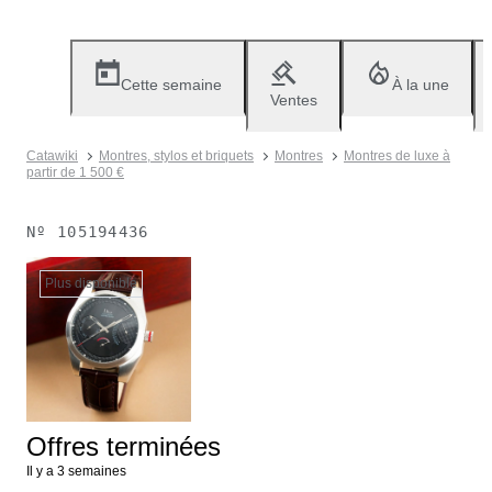
Cette semaine
À la une
Ventes
Catawiki
Montres, stylos et briquets
Montres
Montres de luxe à
partir de 1 500 €
Nº
105194436
Plus disponible
Offres terminées
Il y a 3 semaines