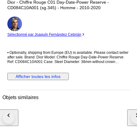
Dior - Chiffre Rouge C01 Day-Date-Power Reserve -
CD084C10A001 (sg.345) - Homme - 2010-2020
Expert
Sélectionné par Joaquín Fernández Cebrián
•⁠ ⁠Optionally, shipping from Europe (EU) is available. Please contact seller
after sale. Brand: Dior Model: Chiffre Rouge Day-Date-Power Reserve
Ref: CD084C10A001 Case: Steel Diameter: 38mm without crown
Movement: Automatic Strap/Bracelet: Handmade Strap/Bracelet length:
Visible at photos Clasp: Original Condition: Worn and in very good
condition Extras: No box, no paper The box shown in the picture is a
Afficher toutes les infos
shooting accessories. Not included. Shipping via Fedex or UPS (Its very
safe and fast) #Watchbonafide
Objets similaires