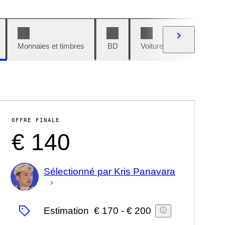
Monnaies et timbres
BD
Voitures et motos
V
OFFRE FINALE
€ 140
Sélectionné par Kris Panavara
Expert
Estimation
€ 170
-
€ 200