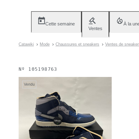
Cette semaine
À la un
Ventes
Catawiki
Mode
Chaussures et sneakers
Ventes de sneakers
Nº
105198763
Vendu