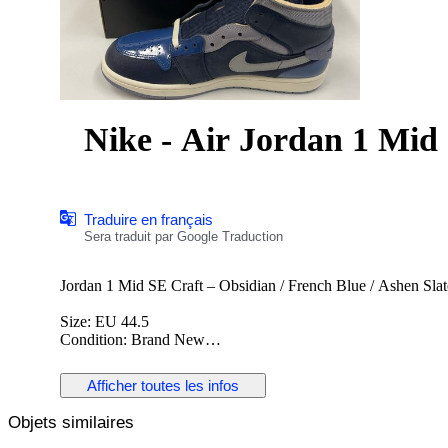
Nike - Air Jordan 1 Mid -
Traduire en français
Sera traduit par Google Traduction
Jordan 1 Mid SE Craft – Obsidian / French Blue / Ashen Slat
Size: EU 44.5
Condition: Brand New
The Jordan 1 Mid SE Craft is a premium reinterpretation of th
Afficher toutes les infos
layered materials and exposed stitching. This colorway combi
stylish and contemporary look. Perfect for collectors and sne
Objets similaires
Details: