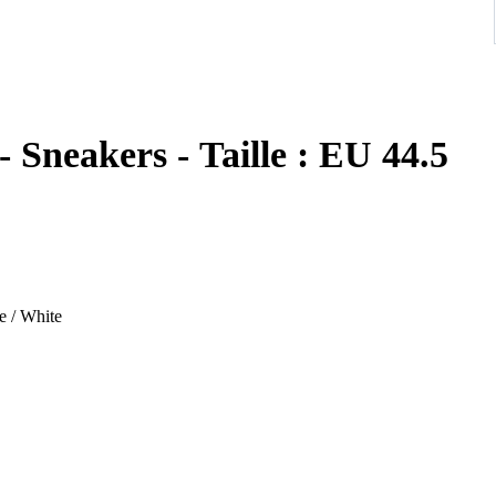
 Sneakers - Taille : EU 44.5
e / White
e classic Jordan 1 Mid, featuring a deconstructed design with
nes Obsidian, French Blue, Ashen Slate, and White, offering a
aker enthusiasts seeking a unique and wearable Jordan 1.