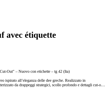
 avec étiquette
t-Out" – Nuovo con etichette – tg 42 (Ita)
eo ispirato all’eleganza delle dee greche. Realizzato in
erizzato da drappeggi strategici, scollo profondo e dettagli cut-out
il taglio asimmetrico dell’orlo creano movimento e leggerezza.
sentato durante la sfilata Redemption come simbolo di
 sostenibilità alla base della collezione.
bbina idealmente a stivali alti per un look da passerella o sandali