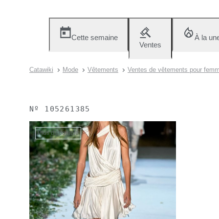
Cette semaine
À la un
Ventes
Catawiki
Mode
Vêtements
Ventes de vêtements pour fem
Nº
105261385
Plus disponible