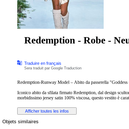
Redemption - Robe - Neuf
Traduire en français
Sera traduit par Google Traduction
Redemption-Runway Model – Abito da passerella "Goddess Cu
Iconico abito da sfilata firmato Redemption, dal design scultor
morbidissimo jersey satin 100% viscosa, questo vestito è caratt
che scolpiscono il corpo con sensualità. Il gioco di incroci e 
Un capo Runway della collezione “The Summer of Love”, pre
Afficher toutes les infos
femminilità potente e contemporanea, con un forte messaggio di
Objets similaires
Perfetto per eventi serali, cerimonie o shooting editoriali. Si a
minimal per una versione più elegante.