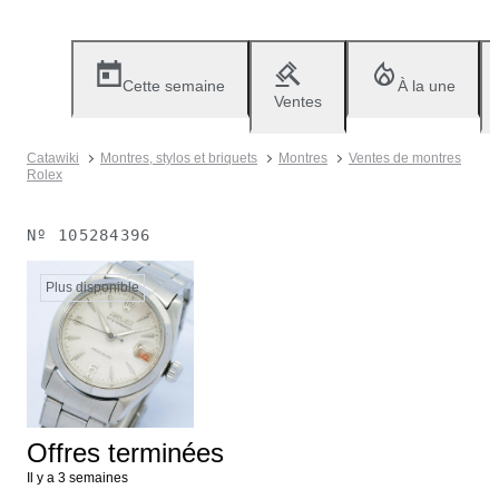
Cette semaine
À la une
Ventes
Catawiki
Montres, stylos et briquets
Montres
Ventes de montres
Rolex
Nº
105284396
Plus disponible
Offres terminées
Il y a 3 semaines