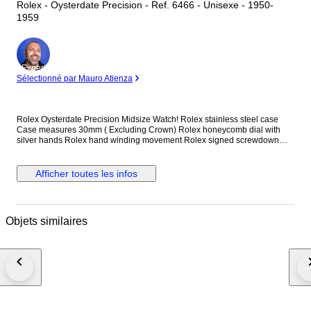
Rolex - Oysterdate Precision - Ref. 6466 - Unisexe - 1950-
1959
Expert
Sélectionné par Mauro Atienza
Rolex Oysterdate Precision Midsize Watch! Rolex stainless steel case
Case measures 30mm ( Excluding Crown) Rolex honeycomb dial with
silver hands Rolex hand winding movement Rolex signed screwdown
crown Non quickset date Reference number: 6466 Rolex rivetted
stainless steel oyster bracelet. Will fit up to 6.5 inch wrist This watch is
guaranteed to be genuine Rolex. Shipping by Fedex, DHL or EMS
Afficher toutes les infos
depending on destination We are not responsible for any customs delays
or fees. Duty tax fees/import fees to be paid by buyer is available. If
winning bidder decides to cancel / withdraw they will bear risk , cost of all
shipping and return import duties of seller.
Objets similaires