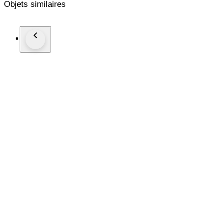
Objets similaires
Authentication link:
https://legitapp.com/cert/8484249059364055
Includes Original box
Shipped Carefully
Any Taxes/Customs duties are at the buyer's expense