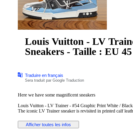
Louis Vuitton - LV Train
Sneakers - Taille : EU 45
Traduire en français
Sera traduit par Google Traduction
Here we have some magnificent sneakers
Louis Vuitton - LV Trainer - #54 Graphic Print White / Black
The iconic LV Trainer sneaker is revisited in printed calf leat
Size 10 or 45 EU - Also fits 45.5 EU
Afficher toutes les infos
Used with visible signs of wear, but still in wearable conditio