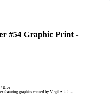
er #54 Graphic Print -
 / Blue
her featuring graphics created by Virgil Abloh
n 6.5/10