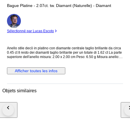
Bague Platine - 2.07ct. tw. Diamant (Naturelle) - Diamant
Expert
Sélectionné par Lucas Escoto
Anello stile decò in platino con diamante centrale taglio brillante da circa
0.45 ct Il resto dei diamanti taglio brillante per un totale di 1.62 ct La parte
superiore dell'anello misura: 2.00 x 2.00 cm Peso: 6.50 g Misura anello:
EU 51 (è possibile cambiare la misura) Completo di garanzia e scatola.
Spedizione tracciata e assicurata. Gli acquirenti al di fuori dell' UE devono
tenere conto dell'IVA e dei dazi doganali che devono pagare. Dogana e
Afficher toutes les infos
tasse: il tuo paese di residenza potrebbe imporre dazi doganali e tasse
d'importazione supplementari. Si prega di verificare le leggi del proprio
paese di residenza se sono applicabili tasse o dazi d'importazione. Non
possiamo essere ritenuti responsabili per eventuali spese sostenute per
Objets similaires
l'importazione di gioielli nel vostro paese di residenza Campanile Gioielli
S.R.L