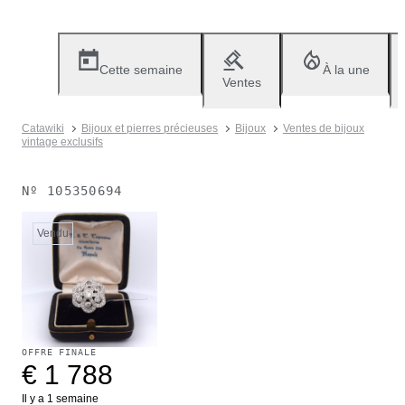
Cette semaine
À la une
Ventes
Catawiki
Bijoux et pierres précieuses
Bijoux
Ventes de bijoux
vintage exclusifs
Nº
105350694
Vendu
OFFRE FINALE
€ 1 788
Il y a 1 semaine