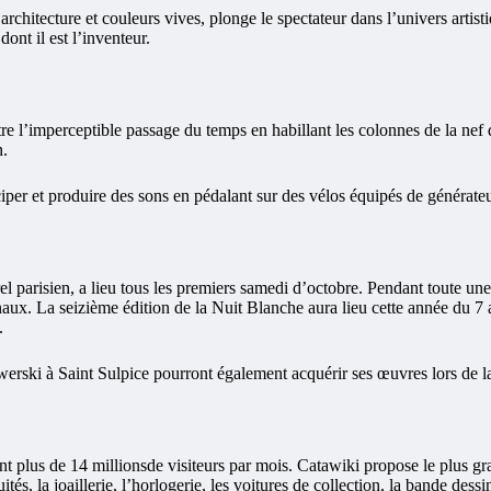
chitecture et couleurs vives, plonge le spectateur dans l’univers artis
ont il est l’inventeur.
stre l’imperceptible passage du temps en habillant les colonnes de la nef
n.
ciper et produire des sons en pédalant sur des vélos équipés de générateu
 parisien, a lieu tous les premiers samedi d’octobre. Pendant toute une n
naux. La seizième édition de la Nuit Blanche aura lieu cette année du 7
.
erski à Saint Sulpice pourront également acquérir ses œuvres lors de la 
nt plus de 14 millionsde visiteurs par mois. Catawiki propose le plus gra
uités, la joaillerie, l’horlogerie, les voitures de collection, la bande de