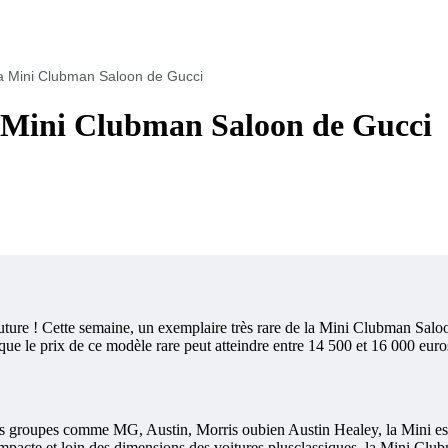
a Mini Clubman Saloon de Gucci
a Mini Clubman Saloon de Gucci
outure ! Cette semaine, un exemplaire très rare de la Mini Clubman Saloo
que le prix de ce modèle rare peut atteindre entre 14 500 et 16 000 euro
 les groupes comme MG, Austin, Morris oubien Austin Healey, la Mini es
compacte et loin des dimensions des voitures plusclassiques, la Mini Cl