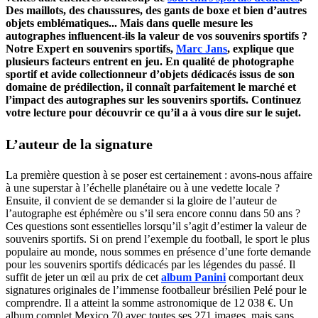
Des maillots, des chaussures, des gants de boxe et bien d’autres
objets emblématiques... Mais dans quelle mesure les
autographes influencent-ils la valeur de vos souvenirs sportifs ?
Notre Expert en souvenirs sportifs,
Marc Jans
, explique que
plusieurs facteurs entrent en jeu. En qualité de photographe
sportif et avide collectionneur d’objets dédicacés issus de son
domaine de prédilection, il connaît parfaitement le marché et
l’impact des autographes sur les souvenirs sportifs. Continuez
votre lecture pour découvrir ce qu’il a à vous dire sur le sujet.
L’auteur de la signature
La première question à se poser est certainement : avons-nous affaire
à une superstar à l’échelle planétaire ou à une vedette locale ?
Ensuite, il convient de se demander si la gloire de l’auteur de
l’autographe est éphémère ou s’il sera encore connu dans 50 ans ?
Ces questions sont essentielles lorsqu’il s’agit d’estimer la valeur de
souvenirs sportifs. Si on prend l’exemple du football, le sport le plus
populaire au monde, nous sommes en présence d’une forte demande
pour les souvenirs sportifs dédicacés par les légendes du passé. Il
suffit de jeter un œil au prix de cet
album Panini
comportant deux
signatures originales de l’immense footballeur brésilien Pelé pour le
comprendre. Il a atteint la somme astronomique de 12 038 €. Un
album complet Mexico 70 avec toutes ses 271 images, mais sans