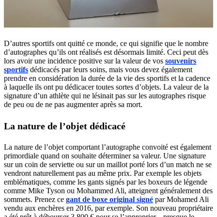
D’autres sportifs ont quitté ce monde, ce qui signifie que le nombre
d’autographes qu’ils ont réalisés est désormais limité. Ceci peut dès
lors avoir une incidence positive sur la valeur de vos
souvenirs
sportifs
dédicacés par leurs soins, mais vous devez également
prendre en considération la durée de la vie des sportifs et la cadence
à laquelle ils ont pu dédicacer toutes sortes d’objets. La valeur de la
signature d’un athlète qui ne lésinait pas sur les autographes risque
de peu ou de ne pas augmenter après sa mort.
La nature de l’objet dédicacé
La nature de l’objet comportant l’autographe convoité est également
primordiale quand on souhaite déterminer sa valeur. Une signature
sur un coin de serviette ou sur un maillot porté lors d’un match ne se
vendront naturellement pas au même prix. Par exemple les objets
emblématiques, comme les gants signés par les boxeurs de légende
comme Mike Tyson ou Mohammed Ali, atteignent généralement des
sommets. Prenez ce
gant de boxe original signé
par Mohamed Ali
vendu aux enchères en 2016, par exemple. Son nouveau propriétaire
a été prêt à débourser 3 800 € pour se l’approprier... presque le