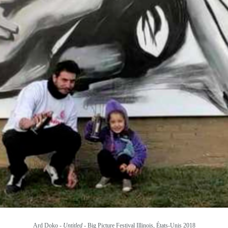
Ard Doko -
Untitled
- Big Picture Festival Illinois, États-Unis 2018