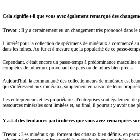
Cela signifie-t-il que vous avez également remarqué des changem
Trevor :
Il y a certainement eu un changement très prononcé dans le 
L'intérêt pour la collection de spécimens de minéraux a commencé au 
dans les mines. Au fur et à mesure que la popularité de ce passe-temps
Cependant, c'était encore un passe-temps à prédominance masculine et 
complètes de minéraux provenant de pays ou de mines bien précis.
Aujourd'hui, la communauté des collectionneurs de minéraux est beauco
qui s'intéressent aux minéraux, simplement en raison de leurs propriété
Les entrepreneurs et les propriétaires d'entreprises sont également de p
ressources minérales sont limitées et, au final, il pourrait y avoir u
Y a-t-il des tendances particulières que vous avez remarquées su
Trevor :
Les minéraux qui forment des cristaux bien définis, en particu
acheteurs intéressés par les propriétés métaphysiques des minéraux veul