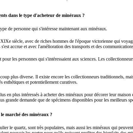
ents dans le type d'acheteur de minéraux ?
type de personne qui s'intéresse maintenant aux minéraux.
XIXe siècle, avec de riches hommes de l'époque victorienne qui voyage
 s'est accrue et avec l'amélioration des transports et des communication
pour les personnes qui s'intéressaient aux sciences. Les collectionneurs
up plus diverse. Il existe encore les collectionneurs traditionnels, m
s esthétiques et potentiellement curatives.
lus en plus intéressés à acheter des minéraux pour décorer leur maison et
ne plus grande demande que de spécimens disponibles pour les meilleurs s
r le marché des minéraux ?
lier le quartz, sont très populaires, mais aussi les minéraux qui peuvent
ent pouvoir les porter pour qu'ils puissent profiter des bienfaits des mi