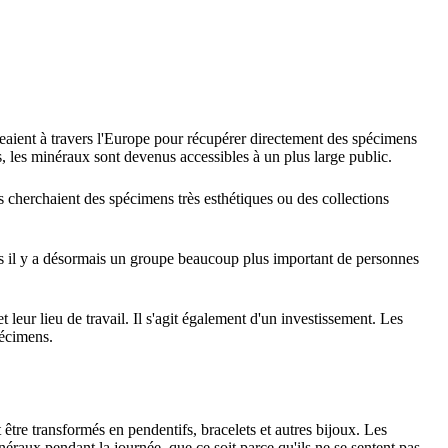
aient à travers l'Europe pour récupérer directement des spécimens
s, les minéraux sont devenus accessibles à un plus large public.
 cherchaient des spécimens très esthétiques ou des collections
ais il y a désormais un groupe beaucoup plus important de personnes
 leur lieu de travail. Il s'agit également d'un investissement. Les
pécimens.
 être transformés en pendentifs, bracelets et autres bijoux. Les
néraux pendant la journée, que ce soit parce qu'ils ne se sentent pas