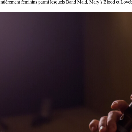
entièrement féminins parmi lesquels Band Maid, Mary’s Blood et Loveb