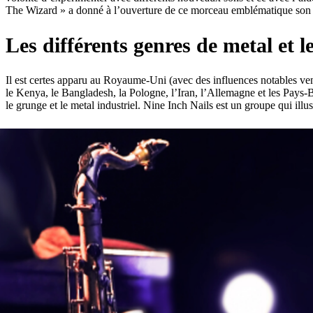
The Wizard » a donné à l’ouverture de ce morceau emblématique son at
Les différents genres de metal et 
Il est certes apparu au Royaume-Uni (avec des influences notables v
le Kenya, le Bangladesh, la Pologne, l’Iran, l’Allemagne et les Pays-B
le grunge et le metal industriel. Nine Inch Nails est un groupe qui illus