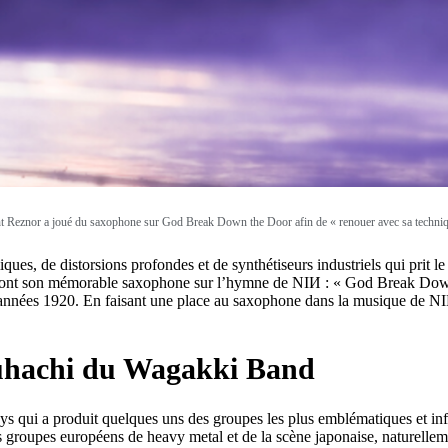
t Reznor a joué du saxophone sur God Break Down the Door afin de « renouer avec sa techni
s, de distorsions profondes et de synthétiseurs industriels qui prit le
nts dont son mémorable saxophone sur l’hymne de NIИ : « God Break Dow
es années 1920. En faisant une place au saxophone dans la musique de NI
kuhachi du Wagakki Band
ys qui a produit quelques uns des groupes les plus emblématiques et in
groupes européens de heavy metal et de la scène japonaise, naturellem