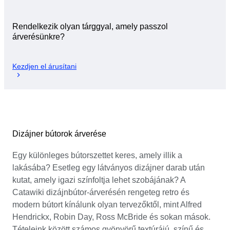
Rendelkezik olyan tárggyal, amely passzol
árverésünkre?
Kezdjen el árusítani
Dizájner bútorok árverése
Egy különleges bútorszettet keres, amely illik a
lakásába? Esetleg egy látványos dizájner darab után
kutat, amely igazi színfoltja lehet szobájának? A
Catawiki dizájnbútor-árverésén rengeteg retro és
modern bútort kínálunk olyan tervezőktől, mint Alfred
Hendrickx, Robin Day, Ross McBride és sokan mások.
Tételeink között számos gyönyörű textúrájú, színű és