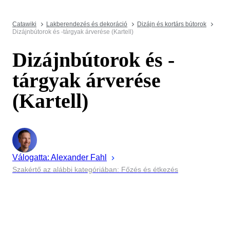
Catawiki
Lakberendezés és dekoráció
Dizájn és kortárs bútorok
Dizájnbútorok és -tárgyak árverése (Kartell)
Dizájnbútorok és -
tárgyak árverése
(Kartell)
Válogatta:
Alexander
Fahl
Szakértő az alábbi kategóriában: Főzés és étkezés