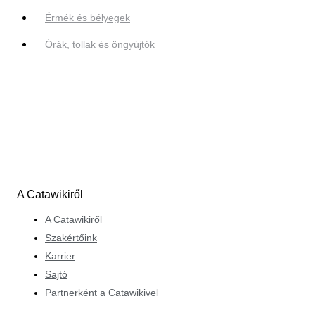
Érmék és bélyegek
Órák, tollak és öngyújtók
A Catawikiről
A Catawikiről
Szakértőink
Karrier
Sajtó
Partnerként a Catawikivel