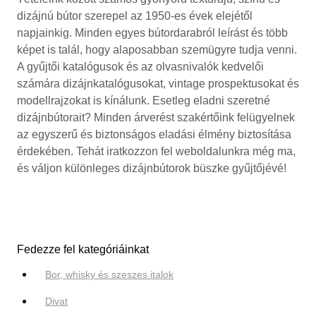
dizájnú bútor szerepel az 1950-es évek elejétől
napjainkig. Minden egyes bútordarabról leírást és több
képet is talál, hogy alaposabban szemügyre tudja venni.
A gyűjtői katalógusok és az olvasnivalók kedvelői
számára dizájnkatalógusokat, vintage prospektusokat és
modellrajzokat is kínálunk. Esetleg eladni szeretné
dizájnbútorait? Minden árverést szakértőink felügyelnek
az egyszerű és biztonságos eladási élmény biztosítása
érdekében. Tehát iratkozzon fel weboldalunkra még ma,
és váljon különleges dizájnbútorok büszke gyűjtőjévé!
Fedezze fel kategóriáinkat
Bor, whisky és szeszes italok
Divat