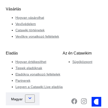
Vásárlás
Hogyan vásárolhat
Vevővédelem
Catawiki történetek
Vevőkre vonatkozó feltételek
Eladás
Az én Catawikim
Hogyan értékesíthet
Súgóközpont
Tippek eladóknak
Eladókra vonatkozó feltételek
Partnerek
Legyen a Catawiki Live eladója