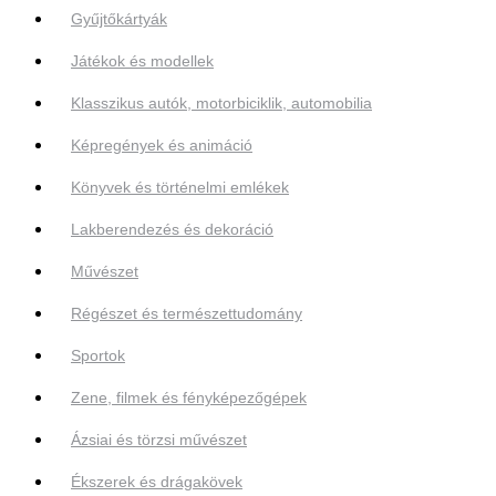
Gyűjtőkártyák
Játékok és modellek
Klasszikus autók, motorbiciklik, automobilia
Képregények és animáció
Könyvek és történelmi emlékek
Lakberendezés és dekoráció
Művészet
Régészet és természettudomány
Sportok
Zene, filmek és fényképezőgépek
Ázsiai és törzsi művészet
Ékszerek és drágakövek