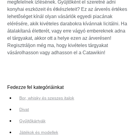
megfelelnek ízlésének. Gyűjtőként el szeretné adni
konyhai eszközeit és étkészleteit? Ez az árverés értékes
lehetőséget kínál olyan vásárlók egyedi piacának
elérésére, akik kivételes darabokra kívánnak licitálni. Ha
átalakítaná életterét, vagy erre vágyó embereknek adna
el tárgyakat, akkor ott a helye ezen az árverésen!
Regisztráljon még ma, hogy kivételes tárgyakat
vásárolhasson vagy adhasson el a Catawikin!
Fedezze fel kategóriáinkat
Bor, whisky és szeszes italok
Divat
Gyűjtőkártyák
Játékok és modellek