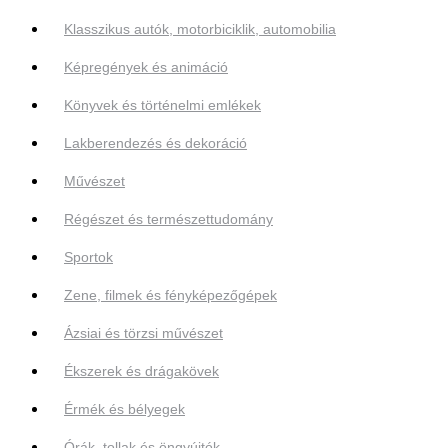
Klasszikus autók, motorbiciklik, automobilia
Képregények és animáció
Könyvek és történelmi emlékek
Lakberendezés és dekoráció
Művészet
Régészet és természettudomány
Sportok
Zene, filmek és fényképezőgépek
Ázsiai és törzsi művészet
Ékszerek és drágakövek
Érmék és bélyegek
Órák, tollak és öngyújtók