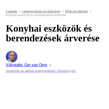
Catawiki
Lakberendezés és dekoráció
Főzés és étkezés
Konyhai eszközök és berendezések árverése
Konyhai eszközök és
berendezések árverése
Válogatta:
Ger
van Oers
Szakértő az alábbi kategóriában: Dísztárgyak