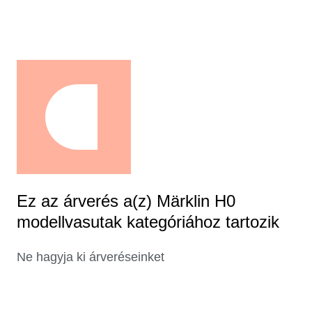
Ez az árverés a(z) Märklin H0
modellvasutak kategóriához tartozik
Ne hagyja ki árveréseinket