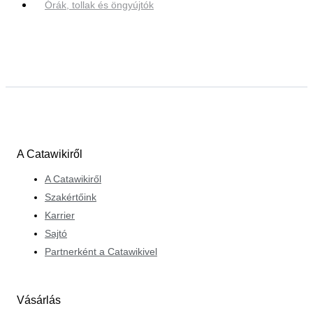
Órák, tollak és öngyújtók
A Catawikiről
A Catawikiről
Szakértőink
Karrier
Sajtó
Partnerként a Catawikivel
Vásárlás