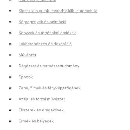
Klasszikus autók, motorbiciklik, automobilia
Képregények és animáció
Könyvek és történelmi emlékek
Lakberendezés és dekoráció
Művészet
Régészet és természettudomány
Sportok
Zene, filmek és fényképezőgépek
Ázsiai és törzsi művészet
Ékszerek és drágakövek
Érmék és bélyegek