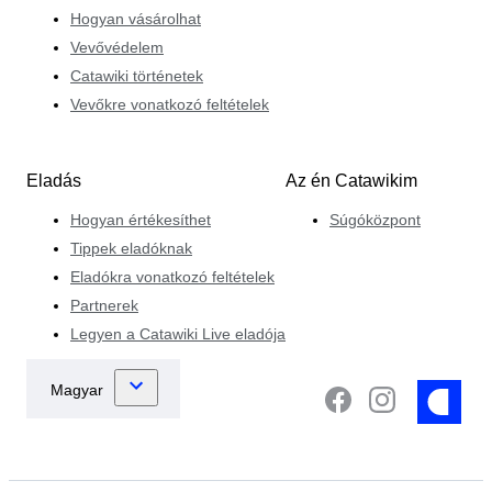
Hogyan vásárolhat
Vevővédelem
Catawiki történetek
Vevőkre vonatkozó feltételek
Eladás
Az én Catawikim
Hogyan értékesíthet
Súgóközpont
Tippek eladóknak
Eladókra vonatkozó feltételek
Partnerek
Legyen a Catawiki Live eladója