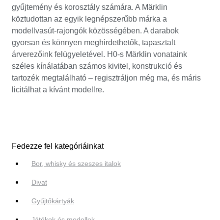
gyűjtemény és korosztály számára. A Märklin
köztudottan az egyik legnépszerűbb márka a
modellvasút-rajongók közösségében. A darabok
gyorsan és könnyen meghirdethetők, tapasztalt
árverezőink felügyeletével. H0-s Märklin vonataink
széles kínálatában számos kivitel, konstrukció és
tartozék megtalálható – regisztráljon még ma, és máris
licitálhat a kívánt modellre.
Fedezze fel kategóriáinkat
Bor, whisky és szeszes italok
Divat
Gyűjtőkártyák
Játékok és modellek