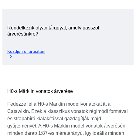
Rendelkezik olyan tárggyal, amely passzol
árverésünkre?
Kezdjen el árusítani
H0-s Märklin vonatok árverése
Fedezze fel a H0-s Märklin modellvonatokat itt a
Catawikin. Ezek a klasszikus vonatok régimódi formával
és strapabíró kialakítással gazdagítják majd
gyűjteményét. A H0-s Märklin modellvonatok árverésén
minden darab 1:87-es méretarányú, így ideális minden