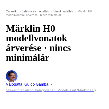
Catawiki
Játékok és modellek
Vasútmodellek
Märklin H0
modellvonatok árverése · nincs minimálár
Märklin H0
modellvonatok
árverése · nincs
minimálár
Válogatta:
Guido
Gamba
Szakértő az alábbi kategóriában: Modellvasút (Märklin H0)