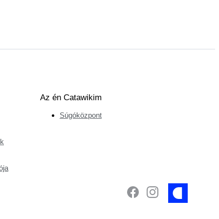
Az én Catawikim
Súgóközpont
ek
ója