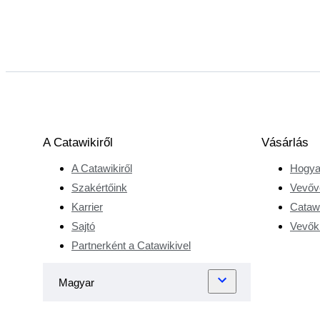
A Catawikiről
Vásárlás
A Catawikiről
Hogya
Szakértőink
Vevőv
Karrier
Catawi
Sajtó
Vevőkr
Partnerként a Catawikivel