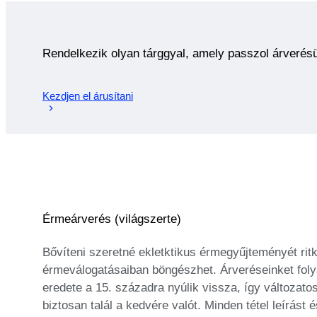
Rendelkezik olyan tárggyal, amely passzol árverés
Kezdjen el árusítani
Érmeárverés (világszerte)
Bővíteni szeretné ekletktikus érmegyűjteményét ri
érmeválogatásaiban böngészhet. Árveréseinket foly
eredete a 15. századra nyúlik vissza, így változato
biztosan talál a kedvére valót. Minden tétel leírá