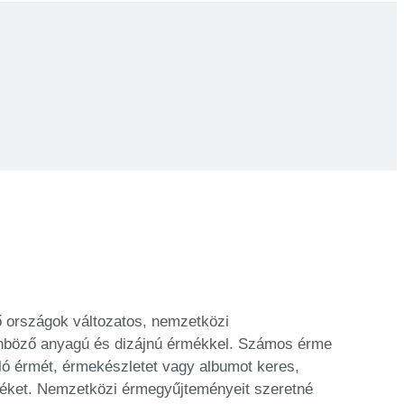
ő országok változatos, nemzetközi
lönböző anyagú és dizájnú érmékkel. Számos érme
lló érmét, érmekészletet vagy albumot keres,
érméket. Nemzetközi érmegyűjteményeit szeretné