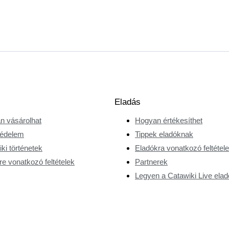
Eladás
n vásárolhat
Hogyan értékesíthet
édelem
Tippek eladóknak
ki történetek
Eladókra vonatkozó feltétel
e vonatkozó feltételek
Partnerek
Legyen a Catawiki Live elad