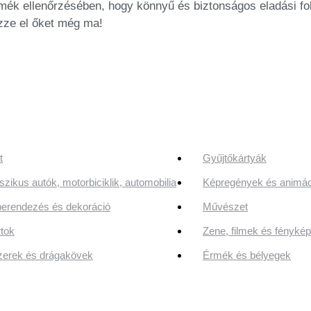
mék ellenőrzésében, hogy könnyű és biztonságos eladási fol
ezze el őket még ma!
t
Gyűjtőkártyák
szikus autók, motorbiciklik, automobilia
Képregények és animác
erendezés és dekoráció
Művészet
tok
Zene, filmek és fényk
erek és drágakövek
Érmék és bélyegek