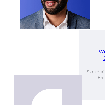
Vá
Szakértő
Érm