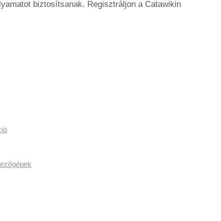
yamatot biztosítsanak. Regisztráljon a Catawikin
ió
épezőgépek