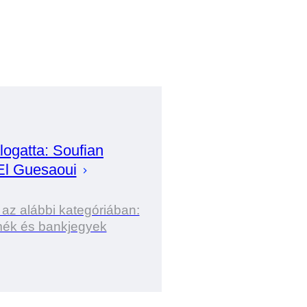
logatta:
Soufian
El Guesaoui
 az alábbi kategóriában:
ék és bankjegyek