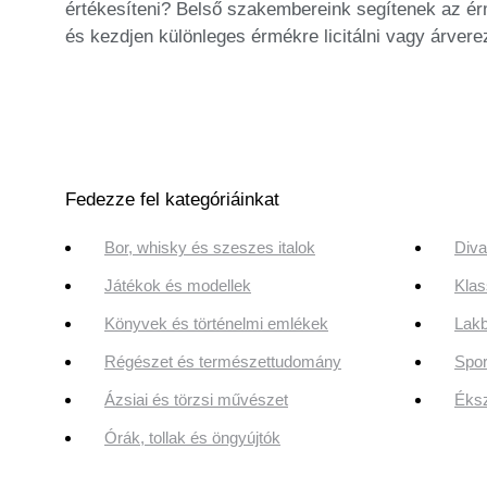
értékesíteni? Belső szakembereink segítenek az ér
és kezdjen különleges érmékre licitálni vagy árver
Fedezze fel kategóriáinkat
Bor, whisky és szeszes italok
Diva
Játékok és modellek
Klas
Könyvek és történelmi emlékek
Lakb
Régészet és természettudomány
Spor
Ázsiai és törzsi művészet
Éksz
Órák, tollak és öngyújtók