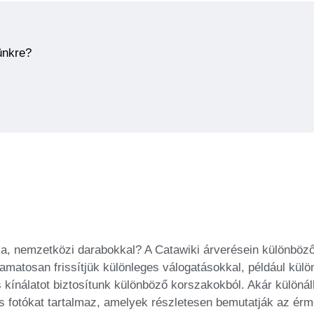
ünkre?
tka, nemzetközi darabokkal? A Catawiki árverésein különböz
amatosan frissítjük különleges válogatásokkal, például kü
s kínálatot biztosítunk különböző korszakokból. Akár különá
st és fotókat tartalmaz, amelyek részletesen bemutatják az 