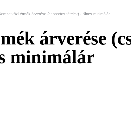
Nemzetközi érmék árverése (csoportos tételek) · Nincs minimálár
mék árverése (c
cs minimálár