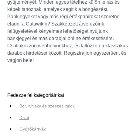
gyűjteményét. Minden egyes tételhez külön leírás és
képek tartoznak, amelyek segítik a böngészést.
Bankjegyeket vagy más régi értékpapírokat szeretne
eladni a Catawikin? Szakképzett árverezőink
felügyeletével kényelmes lehetőséget nyújtunk
bankjegyei és más darabjai online értékesítésére.
Csatlakozzon webhelyünkhöz, és tallózzon a klasszikus
darabok hirdetései között. Regisztráljon egyszerűen, és
vágjon bele!
Fedezze fel kategóriáinkat
Bor, whisky és szeszes italok
Divat
Gyűjtőkártyák