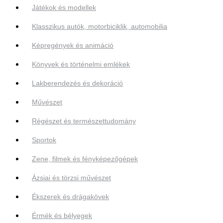
Játékok és modellek
Klasszikus autók, motorbiciklik, automobilia
Képregények és animáció
Könyvek és történelmi emlékek
Lakberendezés és dekoráció
Művészet
Régészet és természettudomány
Sportok
Zene, filmek és fényképezőgépek
Ázsiai és törzsi művészet
Ékszerek és drágakövek
Érmék és bélyegek