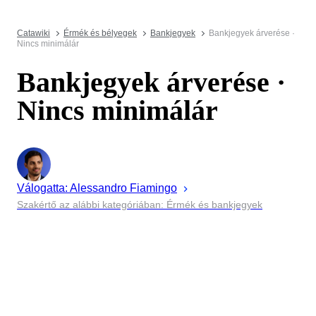
Catawiki
Érmék és bélyegek
Bankjegyek
Bankjegyek árverése ·
Nincs minimálár
Bankjegyek árverése ·
Nincs minimálár
Válogatta:
Alessandro
Fiamingo
Szakértő az alábbi kategóriában: Érmék és bankjegyek