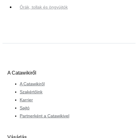
Órák, tollak és öngyújtók
A Catawikiről
A Catawikiről
Szakértőink
Karrier
Sajtó
Partnerként a Catawikivel
Vásárlás