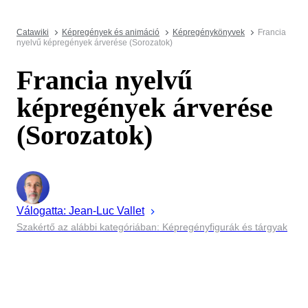
Catawiki
Képregények és animáció
Képregénykönyvek
Francia
nyelvű képregények árverése (Sorozatok)
Francia nyelvű
képregények árverése
(Sorozatok)
Válogatta:
Jean-Luc
Vallet
Szakértő az alábbi kategóriában: Képregényfigurák és tárgyak