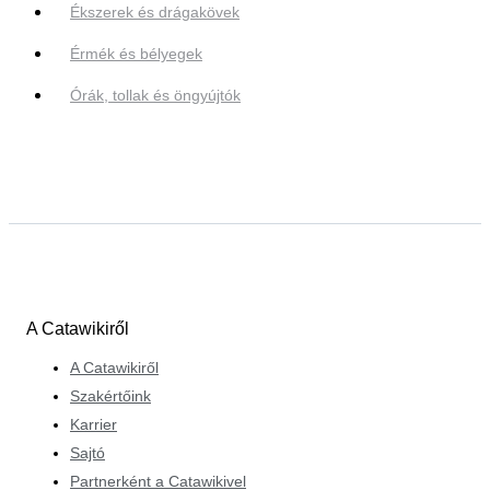
Ékszerek és drágakövek
Érmék és bélyegek
Órák, tollak és öngyújtók
A Catawikiről
A Catawikiről
Szakértőink
Karrier
Sajtó
Partnerként a Catawikivel