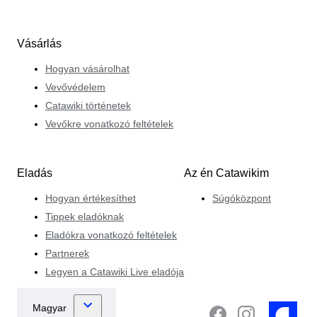
Vásárlás
Hogyan vásárolhat
Vevővédelem
Catawiki történetek
Vevőkre vonatkozó feltételek
Eladás
Az én Catawikim
Hogyan értékesíthet
Súgóközpont
Tippek eladóknak
Eladókra vonatkozó feltételek
Partnerek
Legyen a Catawiki Live eladója