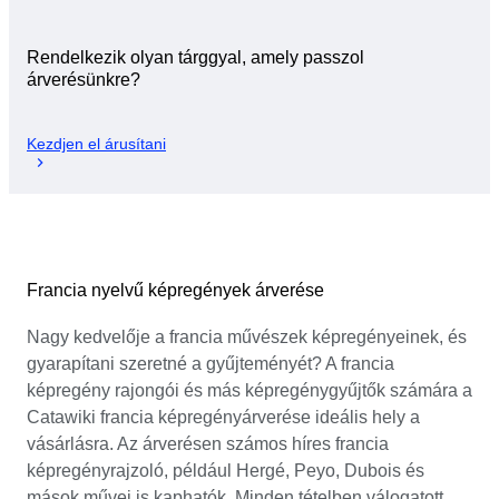
Rendelkezik olyan tárggyal, amely passzol
árverésünkre?
Kezdjen el árusítani
Francia nyelvű képregények árverése
Nagy kedvelője a francia művészek képregényeinek, és
gyarapítani szeretné a gyűjteményét? A francia
képregény rajongói és más képregénygyűjtők számára a
Catawiki francia képregényárverése ideális hely a
vásárlásra. Az árverésen számos híres francia
képregényrajzoló, például Hergé, Peyo, Dubois és
mások művei is kaphatók. Minden tételben válogatott