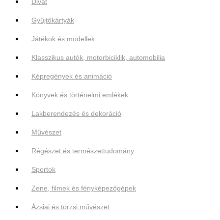
Divat
Gyűjtőkártyák
Játékok és modellek
Klasszikus autók, motorbiciklik, automobilia
Képregények és animáció
Könyvek és történelmi emlékek
Lakberendezés és dekoráció
Művészet
Régészet és természettudomány
Sportok
Zene, filmek és fényképezőgépek
Ázsiai és törzsi művészet