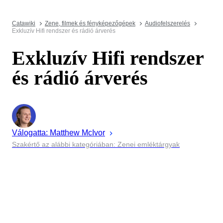
Catawiki
Zene, filmek és fényképezőgépek
Audiofelszerelés
Exkluzív Hifi rendszer és rádió árverés
Exkluzív Hifi rendszer
és rádió árverés
Válogatta:
Matthew
McIvor
Szakértő az alábbi kategóriában: Zenei emléktárgyak