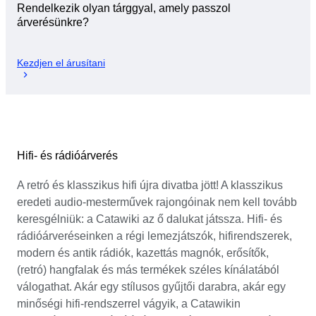
Rendelkezik olyan tárggyal, amely passzol
árverésünkre?
Kezdjen el árusítani
Hifi- és rádióárverés
A retró és klasszikus hifi újra divatba jött! A klasszikus
eredeti audio-mesterművek rajongóinak nem kell tovább
keresgélniük: a Catawiki az ő dalukat játssza. Hifi- és
rádióárveréseinken a régi lemezjátszók, hifirendszerek,
modern és antik rádiók, kazettás magnók, erősítők,
(retró) hangfalak és más termékek széles kínálatából
válogathat. Akár egy stílusos gyűjtői darabra, akár egy
minőségi hifi-rendszerrel vágyik, a Catawikin