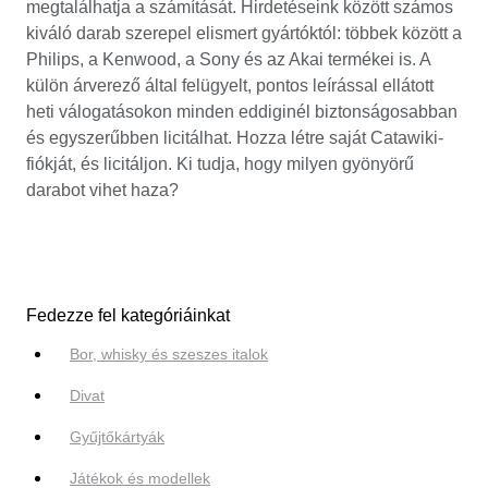
megtalálhatja a számítását. Hirdetéseink között számos
kiváló darab szerepel elismert gyártóktól: többek között a
Philips, a Kenwood, a Sony és az Akai termékei is. A
külön árverező által felügyelt, pontos leírással ellátott
heti válogatásokon minden eddiginél biztonságosabban
és egyszerűbben licitálhat. Hozza létre saját Catawiki-
fiókját, és licitáljon. Ki tudja, hogy milyen gyönyörű
darabot vihet haza?
Fedezze fel kategóriáinkat
Bor, whisky és szeszes italok
Divat
Gyűjtőkártyák
Játékok és modellek