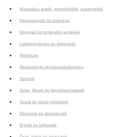
Klasszikus autók, motorbiciklik, automobilia
Képregények és animáció
Könyvek és történelmi emlékek
Lakberendezés és dekoráció
Művészet
Régészet és természettudomány
Sportok
Zene, filmek és fényképezőgépek
Ázsiai és törzsi művészet
Ékszerek és drágakövek
Érmék és bélyegek
Órák, tollak és öngyújtók