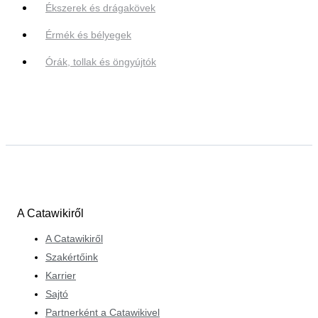
Ékszerek és drágakövek
Érmék és bélyegek
Órák, tollak és öngyújtók
A Catawikiről
A Catawikiről
Szakértőink
Karrier
Sajtó
Partnerként a Catawikivel