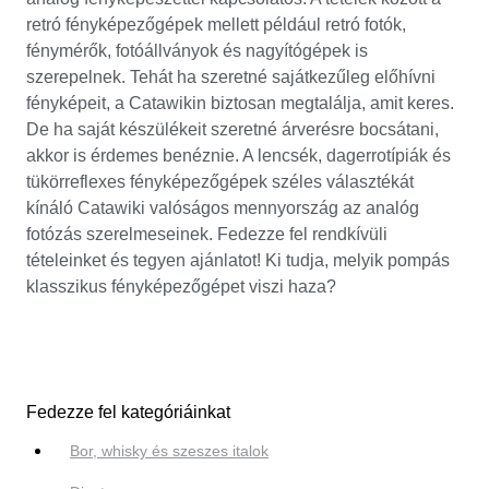
retró fényképezőgépek mellett például retró fotók,
fénymérők, fotóállványok és nagyítógépek is
szerepelnek. Tehát ha szeretné sajátkezűleg előhívni
fényképeit, a Catawikin biztosan megtalálja, amit keres.
De ha saját készülékeit szeretné árverésre bocsátani,
akkor is érdemes benéznie. A lencsék, dagerrotípiák és
tükörreflexes fényképezőgépek széles választékát
kínáló Catawiki valóságos mennyország az analóg
fotózás szerelmeseinek. Fedezze fel rendkívüli
tételeinket és tegyen ajánlatot! Ki tudja, melyik pompás
klasszikus fényképezőgépet viszi haza?
Fedezze fel kategóriáinkat
Bor, whisky és szeszes italok