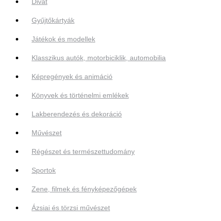
Divat
Gyűjtőkártyák
Játékok és modellek
Klasszikus autók, motorbiciklik, automobilia
Képregények és animáció
Könyvek és történelmi emlékek
Lakberendezés és dekoráció
Művészet
Régészet és természettudomány
Sportok
Zene, filmek és fényképezőgépek
Ázsiai és törzsi művészet