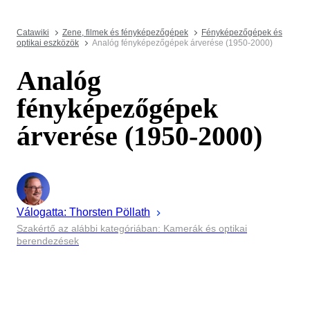
Catawiki
Zene, filmek és fényképezőgépek
Fényképezőgépek és
optikai eszközök
Analóg fényképezőgépek árverése (1950-2000)
Analóg
fényképezőgépek
árverése (1950-2000)
Válogatta:
Thorsten
Pöllath
Szakértő az alábbi kategóriában: Kamerák és optikai
berendezések