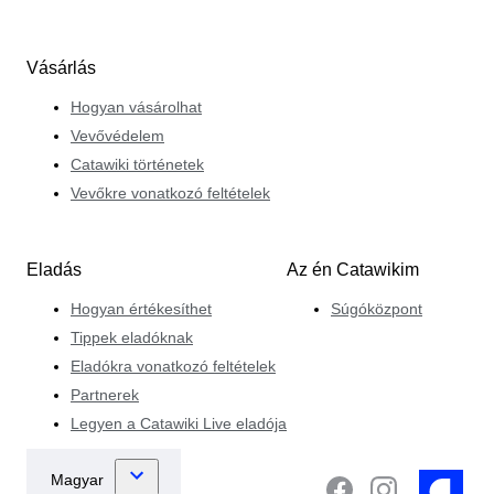
Vásárlás
Hogyan vásárolhat
Vevővédelem
Catawiki történetek
Vevőkre vonatkozó feltételek
Eladás
Az én Catawikim
Hogyan értékesíthet
Súgóközpont
Tippek eladóknak
Eladókra vonatkozó feltételek
Partnerek
Legyen a Catawiki Live eladója