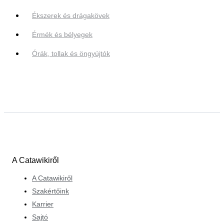
Ékszerek és drágakövek
Érmék és bélyegek
Órák, tollak és öngyújtók
A Catawikiről
A Catawikiről
Szakértőink
Karrier
Sajtó