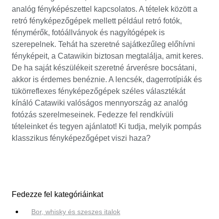
analóg fényképészettel kapcsolatos. A tételek között a
retró fényképezőgépek mellett például retró fotók,
fénymérők, fotóállványok és nagyítógépek is
szerepelnek. Tehát ha szeretné sajátkezűleg előhívni
fényképeit, a Catawikin biztosan megtalálja, amit keres.
De ha saját készülékeit szeretné árverésre bocsátani,
akkor is érdemes benéznie. A lencsék, dagerrotípiák és
tükörreflexes fényképezőgépek széles választékát
kínáló Catawiki valóságos mennyország az analóg
fotózás szerelmeseinek. Fedezze fel rendkívüli
tételeinket és tegyen ajánlatot! Ki tudja, melyik pompás
klasszikus fényképezőgépet viszi haza?
Fedezze fel kategóriáinkat
Bor, whisky és szeszes italok