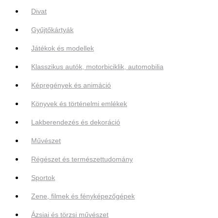
Divat
Gyűjtőkártyák
Játékok és modellek
Klasszikus autók, motorbiciklik, automobilia
Képregények és animáció
Könyvek és történelmi emlékek
Lakberendezés és dekoráció
Művészet
Régészet és természettudomány
Sportok
Zene, filmek és fényképezőgépek
Ázsiai és törzsi művészet