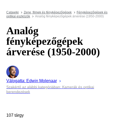
Catawiki
Zene, filmek és fényképezőgépek
Fényképezőgépek és
optikai eszközök
Analóg fényképezőgépek árverése (1950-2000)
Analóg
fényképezőgépek
árverése (1950-2000)
Válogatta:
Edwin
Molenaar
Szakértő az alábbi kategóriában: Kamerák és optikai
berendezések
107 tárgy