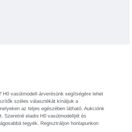
 H0 vasútmodell-árverésünk segítségére lehet
zítők széles választékát kínáljuk a
melyeken az teljes egészében látható. Aukciónk
t. Szeretné eladni H0 vasútmodelljét és
nságosabbá tegyék. Regisztráljon honlapunkon