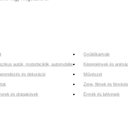
t
Gyűjtőkártyák
szikus autók, motorbiciklik, automobilia
Képregények és animác
erendezés és dekoráció
Művészet
tok
Zene, filmek és fényk
erek és drágakövek
Érmék és bélyegek