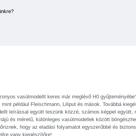
ünkre?
zonyos vasútmodellt keres már meglévő H0 gyűjteményébe?
mint például Fleischmann, Liliput és mások. Továbbá kiegés
lt leírással együtt teszünk közzé, számos képpel együtt, 
ormájú és méretű, különleges vasútmodellek között böngészhe
enőriznek, hogy az eladási folyamatot egyszerűbbé és bizto
llre vagy kiegészítőre!