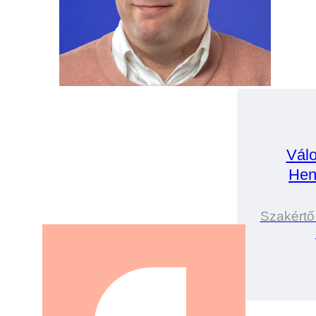
Válo
Hen
Szakértő