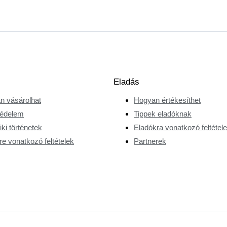
Eladás
n vásárolhat
Hogyan értékesíthet
édelem
Tippek eladóknak
ki történetek
Eladókra vonatkozó feltétel
e vonatkozó feltételek
Partnerek