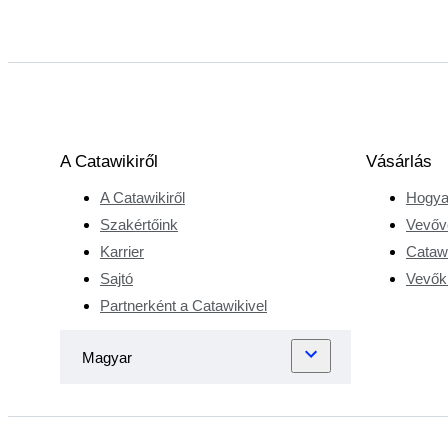
A Catawikiről
Vásárlás
A Catawikiről
Hogya
Szakértőink
Vevőv
Karrier
Catawi
Sajtó
Vevőkr
Partnerként a Catawikivel