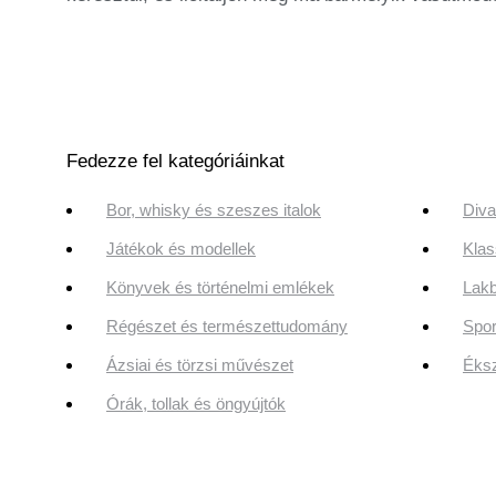
Fedezze fel kategóriáinkat
Bor, whisky és szeszes italok
Diva
Játékok és modellek
Klas
Könyvek és történelmi emlékek
Lakb
Régészet és természettudomány
Spor
Ázsiai és törzsi művészet
Éksz
Órák, tollak és öngyújtók