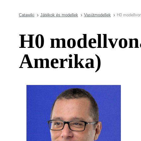
Catawiki
Játékok és modellek
Vasútmodellek
H0 modellvon
H0 modellvona
Amerika)