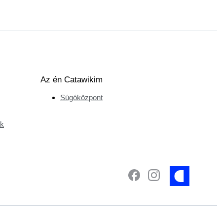
Az én Catawikim
Súgóközpont
ek