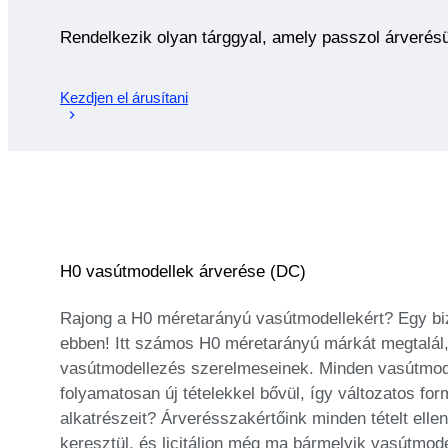
Rendelkezik olyan tárggyal, amely passzol árverés
Kezdjen el árusítani
H0 vasútmodellek árverése (DC)
Rajong a H0 méretarányú vasútmodellekért? Egy bi
ebben! Itt számos H0 méretarányú márkát megtalál, 
vasútmodellezés szerelmeseinek. Minden vasútmodel
folyamatosan új tételekkel bővül, így változatos f
alkatrészeit? Árverésszakértőink minden tételt ell
keresztül, és licitáljon még ma bármelyik vasútmode