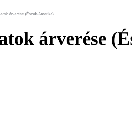
atok árverése (Észak-Amerika)
tok árverése (É