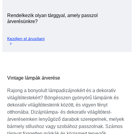
Rendelkezik olyan tárggyal, amely passzol
árverésünkre?
Kezdjen el árusítani
Vintage lámpák árverése
Rajong a bonyolult lámpadizájnokért és a dekoratív
világítótestekért? Böngésszen gyönyörű lámpáink és
dekoratív világítótesteink között, és vigyen fényt
otthonába. Dizájnlámpa- és dekoratív világítótest-
árveréseinken lenyűgöző darabok szerepelnek, melyek
bármely stílushoz vagy szobához passzolnak. Számos
tárgyat független márkák és közismert tervezők