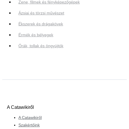
Zene, filmek és fényképezőgépek
Ázsiai és törzsi művészet
Ékszerek és drágakövek
Érmék és bélyegek
Órák, tollak és öngyújtók
A Catawikiről
A Catawikiről
Szakértőink