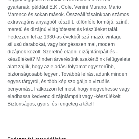
gyártanak, például E.K., Cole, Venini Murano, Mario
Marenco és sokan mások. Összeállításainkban számos
extravagáns anyagból készült, különféle formájú, színű,
méretű és dizájnú világítótestet és készüléket talál.
Fedezzen fel az 1930-as évekből származó, vintage
stílusú darabokat, vagy böngésszen mai, modern
dizájnok között. Szeretné eladni dizájnlámpáit és -
készülékeit? Minden árverésünk szakértőink felügyelete
alatt zajlik, hogy az eladási folyamat egyszerűbb,
biztonságosabb legyen. Továbbá leírást adunk minden
egyes tárgyról, és több kép szolgálja a vizuális
benyomást. Iratkozzon fel most, hogy megvehesse vagy
eladhassa kedvenc dizájnlámpáit vagy -készülékeit!
Biztonságos, gyors, és rengeteg a tétel!