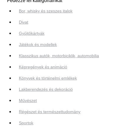
Fedezze fel kategóriáinkat
Bor, whisky és szeszes italok
Divat
Gyűjtőkártyák
Játékok és modellek
Klasszikus autók, motorbiciklik, automobilia
Képregények és animáció
Könyvek és történelmi emlékek
Lakberendezés és dekoráció
Művészet
Régészet és természettudomány
Sportok