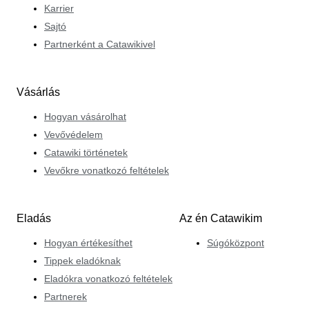
Karrier
Sajtó
Partnerként a Catawikivel
Vásárlás
Hogyan vásárolhat
Vevővédelem
Catawiki történetek
Vevőkre vonatkozó feltételek
Eladás
Az én Catawikim
Hogyan értékesíthet
Súgóközpont
Tippek eladóknak
Eladókra vonatkozó feltételek
Partnerek