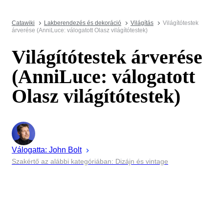
Catawiki
Lakberendezés és dekoráció
Világítás
Világítótestek
árverése (AnniLuce: válogatott Olasz világítótestek)
Világítótestek árverése
(AnniLuce: válogatott
Olasz világítótestek)
Válogatta:
John
Bolt
Szakértő az alábbi kategóriában: Dizájn és vintage