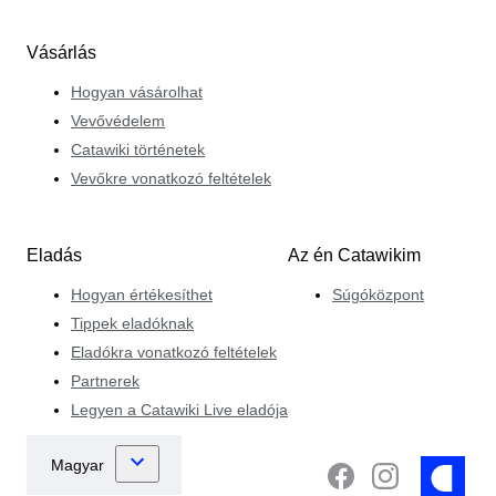
Vásárlás
Hogyan vásárolhat
Vevővédelem
Catawiki történetek
Vevőkre vonatkozó feltételek
Eladás
Az én Catawikim
Hogyan értékesíthet
Súgóközpont
Tippek eladóknak
Eladókra vonatkozó feltételek
Partnerek
Legyen a Catawiki Live eladója