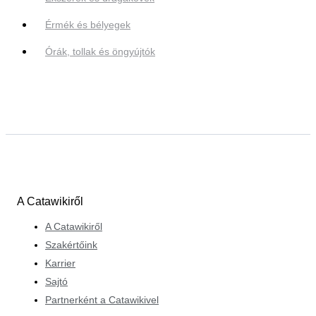
Érmék és bélyegek
Órák, tollak és öngyújtók
A Catawikiről
A Catawikiről
Szakértőink
Karrier
Sajtó
Partnerként a Catawikivel