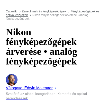
Catawiki
Zene, filmek és fényképezőgépek
Fényképezőgépek és
optikai eszközök
Nikon fényképezőgépek árverése • analóg
fényképezőgépek
Nikon
fényképezőgépek
árverése • analóg
fényképezőgépek
Válogatta:
Edwin
Molenaar
Szakértő az alábbi kategóriában: Kamerák és optikai
berendezések