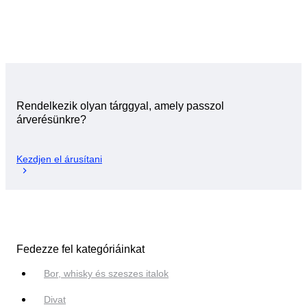
Rendelkezik olyan tárggyal, amely passzol
árverésünkre?
Kezdjen el árusítani
Fedezze fel kategóriáinkat
Bor, whisky és szeszes italok
Divat