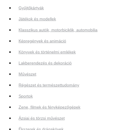
Gyűjtőkártyák
Játékok és modellek
Klasszikus autók, motorbiciklik, automobilia
Képregények és animáció
Könyvek és történelmi emlékek
Lakberendezés és dekoráció
Művészet
Régészet és természettudomány
Sportok
Zene, filmek és fényképezőgépek
Ázsiai és törzsi művészet
Ékszerek és drágakövek