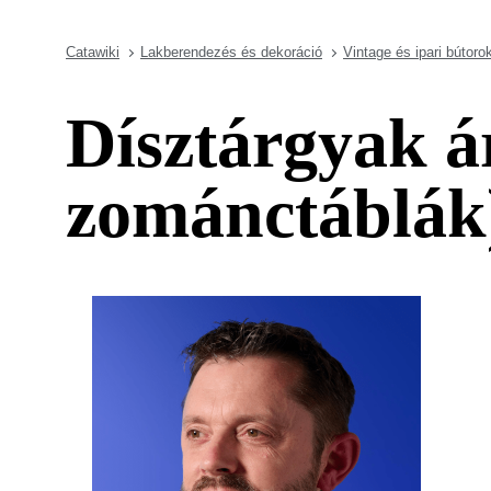
Catawiki
Lakberendezés és dekoráció
Vintage és ipari bútoro
Dísztárgyak á
zománctáblák