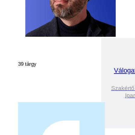
39 tárgy
Váloga
Szakértő
Ipa