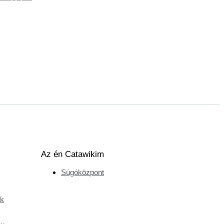
Az én Catawikim
Súgóközpont
ek