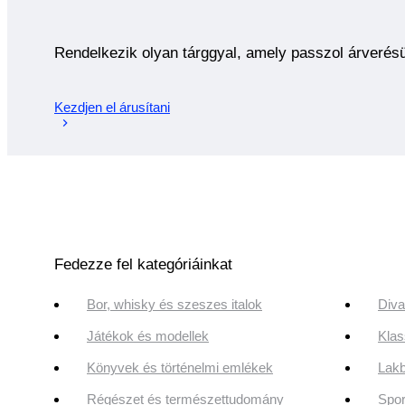
Rendelkezik olyan tárggyal, amely passzol árverés
Kezdjen el árusítani
Fedezze fel kategóriáinkat
Bor, whisky és szeszes italok
Diva
Játékok és modellek
Klas
Könyvek és történelmi emlékek
Lakb
Régészet és természettudomány
Spor