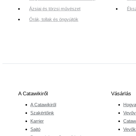
Ázsiai és törzsi művészet
Éksz
Órák, tollak és öngyújtók
A Catawikiről
Vásárlás
A Catawikiről
Hogya
Szakértőink
Vevőv
Karrier
Catawi
Sajtó
Vevőkr