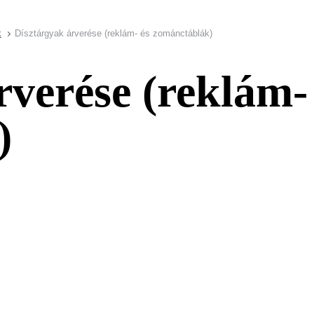
k
Dísztárgyak árverése (reklám- és zománctáblák)
rverése (reklám-
)