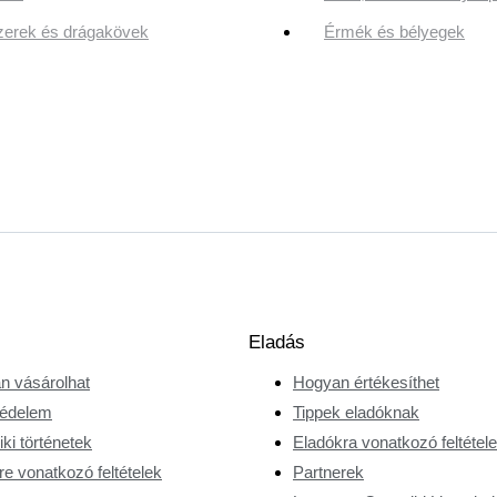
erek és drágakövek
Érmék és bélyegek
Eladás
n vásárolhat
Hogyan értékesíthet
édelem
Tippek eladóknak
ki történetek
Eladókra vonatkozó feltétel
e vonatkozó feltételek
Partnerek