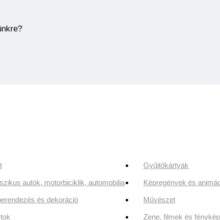
ünkre?
t
Gyűjtőkártyák
szikus autók, motorbiciklik, automobilia
Képregények és animác
erendezés és dekoráció
Művészet
tok
Zene, filmek és fényk