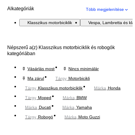
Alkategóriák
Több megjelenítése
Klasszikus motorbiciklik
Vespa, Lambretta és kla
Népszerű a(z) Klasszikus motorbiciklik és robogók
kategóriában
Vásárlás most
Nincs minimálár
Ma zárul
Tárgy
Motorbicikli
Tárgy
Klasszikus motorbiciklik
Márka
Honda
Tárgy
Moped
Márka
BMW
Márka
Ducati
Márka
Yamaha
Tárgy
Robogó
Márka
Moto Guzzi