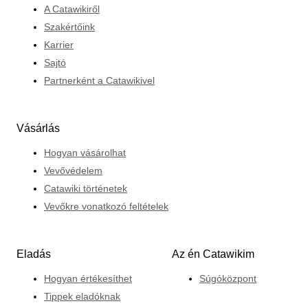
A Catawikiről
Szakértőink
Karrier
Sajtó
Partnerként a Catawikivel
Vásárlás
Hogyan vásárolhat
Vevővédelem
Catawiki történetek
Vevőkre vonatkozó feltételek
Eladás
Az én Catawikim
Hogyan értékesíthet
Súgóközpont
Tippek eladóknak