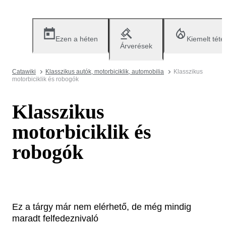
Ezen a héten
Kiemelt téte
Árverések
Catawiki
Klasszikus autók, motorbiciklik, automobilia
Klasszikus
motorbiciklik és robogók
Klasszikus
motorbiciklik és
robogók
Ez a tárgy már nem elérhető, de még mindig
maradt felfedeznivaló