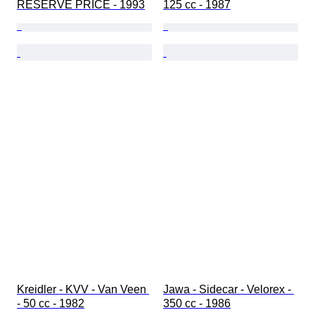
RESERVE PRICE - 1993
125 cc - 1987
Kreidler - KVV - Van Veen 
Jawa - Sidecar - Velorex - 
- 50 cc - 1982
350 cc - 1986