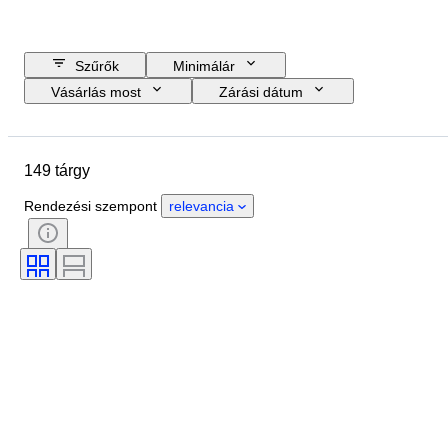
Szűrők
Minimálár
Vásárlás most
Zárási dátum
Költségkeret
Helyszín
Márka
Tárgy
149 tárgy
Country of origin
Anyag
Állapot
Extrák
Időszak
Rendezési szempont
relevancia
Regsztrációs papírok
Motor mérete
CoC (megfelelőségi tanúsítvány)
Original/ Replica