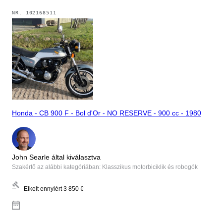
NR.
102168511
Honda - CB 900 F - Bol d'Or - NO RESERVE - 900 cc - 1980
John Searle által kiválasztva
Szakértő az alábbi kategóriában: Klasszikus motorbiciklik és robogók
Elkelt ennyiért
3 850 €