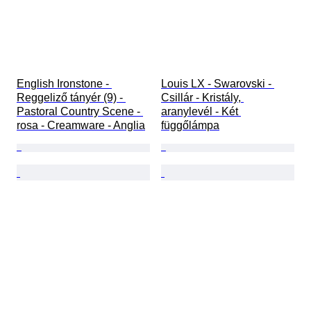
English Ironstone - 
Louis LX - Swarovski - 
Reggeliző tányér (9) - 
Csillár - Kristály, 
Pastoral Country Scene - 
aranylevél - Két 
rosa - Creamware - Anglia
függőlámpa