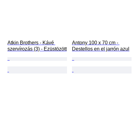
Atkin Brothers - Kávé 
Antony 100 x 70 cm - 
szervírozás (3) - Ezüstözött
Destellos en el jarrón azul