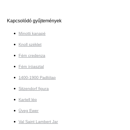
Kapcsolódó gyűjtemények
Minotti kanapé
Knoll széklet
Fém credenza
Fém íróasztal
1400-1900 Padlólap
Sitzendorf figura
Kartell lép
Üveg Ewer
Val Saint Lambert Jar