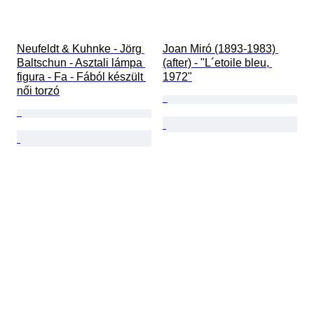
Neufeldt & Kuhnke - Jörg 
Joan Miró (1893-1983) 
Baltschun - Asztali lámpa 
(after) - "L´etoile bleu, 
figura - Fa - Fából készült 
1972"
női torzó