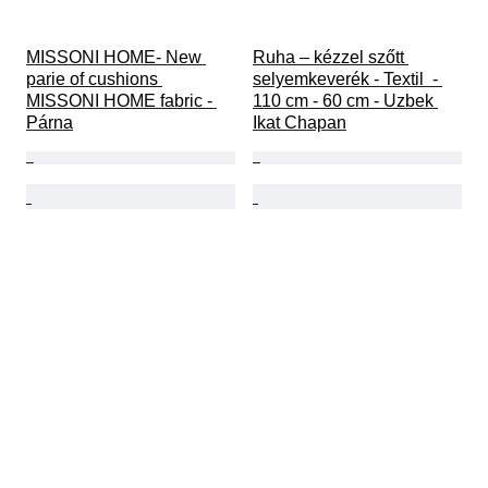
MISSONI HOME- New 
Ruha – kézzel szőtt 
parie of cushions 
selyemkeverék - Textil  - 
MISSONI HOME fabric - 
110 cm - 60 cm - Uzbek 
Párna
Ikat Chapan