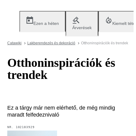
Ezen a héten
Kiemelt téte
Árverések
Catawiki
Lakberendezés és dekoráció
Otthoninspirációk és trendek
Otthoninspirációk és
trendek
Ez a tárgy már nem elérhető, de még mindig
maradt felfedeznivaló
NR.
102183929