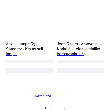
Asztali lámpa (2) - 
Joan Rivers - Aranyozott - 
Sárgaréz - Két asztali 
Karkötő - Lélegzetelállító 
lámpa
borostyánkristály
Következő
1
2
3
…
73