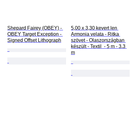
Shepard Fairey (OBEY) - 
5,00 x 3,30 kevert len 
OBEY Target Exception - 
Armonia velata - Ritka 
Signed Offset Lithograph
szövet - Olaszországban 
készült - Textil  - 5 m - 3.3 
m