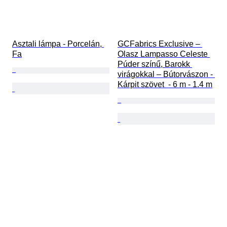
Asztali lámpa - Porcelán, 
GCFabrics Exclusive – 
Fa
Olasz Lampasso Celeste 
Púder színű, Barokk 
virágokkal – Bútorvászon - 
Kárpit szövet  - 6 m - 1.4 m