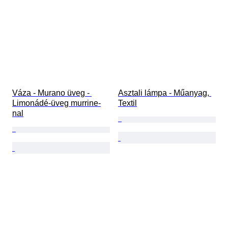
Váza - Murano üveg - 
Asztali lámpa - Műanyag, 
Limonádé-üveg murrine-
Textil
nal