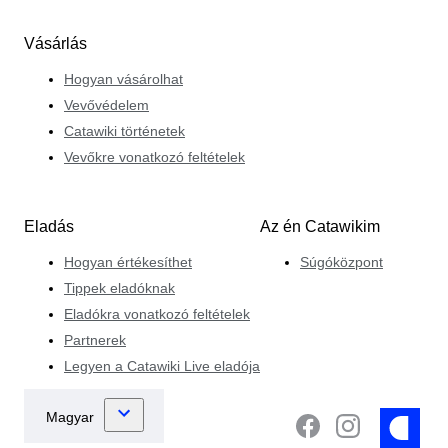
Vásárlás
Hogyan vásárolhat
Vevővédelem
Catawiki történetek
Vevőkre vonatkozó feltételek
Eladás
Az én Catawikim
Hogyan értékesíthet
Súgóközpont
Tippek eladóknak
Eladókra vonatkozó feltételek
Partnerek
Legyen a Catawiki Live eladója