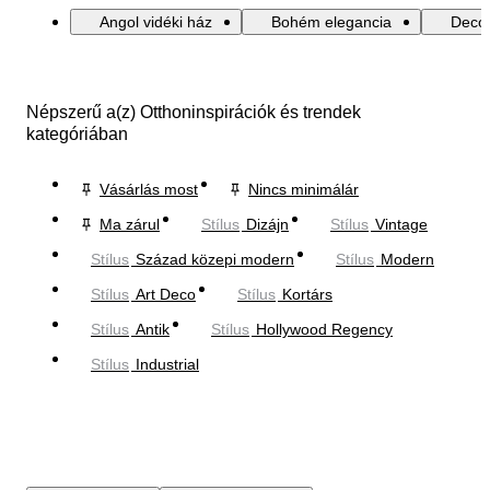
Angol vidéki ház
Bohém elegancia
Decor
Népszerű a(z) Otthoninspirációk és trendek
kategóriában
Vásárlás most
Nincs minimálár
Ma zárul
Stílus
Dizájn
Stílus
Vintage
Stílus
Század közepi modern
Stílus
Modern
Stílus
Art Deco
Stílus
Kortárs
Stílus
Antik
Stílus
Hollywood Regency
Stílus
Industrial