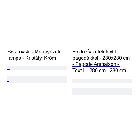
Swarovski - Mennyezeti 
Exkluzív keleti textil 
lámpa - Kristály, Króm
pagodákkal - 280x280 cm 
- Pagode Artmaison - 
Textil  - 280 cm - 280 cm