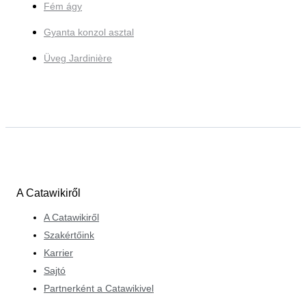
Fém ágy
Gyanta konzol asztal
Üveg Jardinière
A Catawikiről
A Catawikiről
Szakértőink
Karrier
Sajtó
Partnerként a Catawikivel