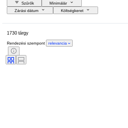
Szűrők
Minimálár
Zárási dátum
Költségkeret
Helyszín
Méret
尺寸
Márka
Tárgy
1730 tárgy
Country of origin
Anyag
Nem
Állapot
Időszak
Rendezési szempont
relevancia
Tanúsítvány
Téma
Stílus
Technika
Aláírás
Kiadás
Szín
Korszak
Eladta
Original/ Replica
Művész
Power Reserve
Alkotó
Modell