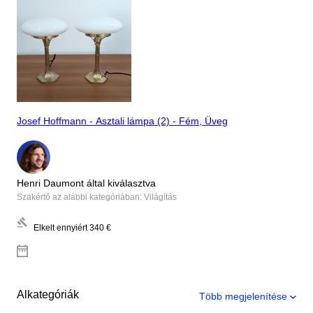
Josef Hoffmann - Asztali lámpa (2) - Fém, Üveg
Henri Daumont által kiválasztva
Szakértő az alábbi kategóriában: Világítás
Elkelt ennyiért
340 €
Alkategóriák
Több megjelenítése