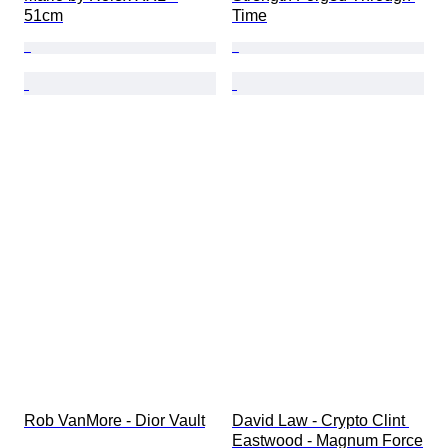
51cm
Time
Rob VanMore - Dior Vault
David Law - Crypto Clint 
Eastwood - Magnum Force