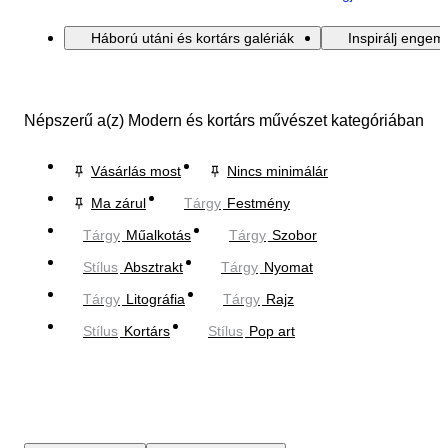
Háború utáni és kortárs galériák
Inspirálj engem
Népszerű a(z) Modern és kortárs művészet kategóriában
Vásárlás most
Nincs minimálár
Ma zárul
Tárgy
Festmény
Tárgy
Műalkotás
Tárgy
Szobor
Stílus
Absztrakt
Tárgy
Nyomat
Tárgy
Litográfia
Tárgy
Rajz
Stílus
Kortárs
Stílus
Pop art