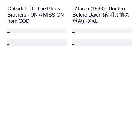
Outside313 - The Blues 
B'Jarco (1988) - Burden 
Brothers - ON A MISSION 
Before Dawn (夜明け前の
from GOD
重み) · XXL