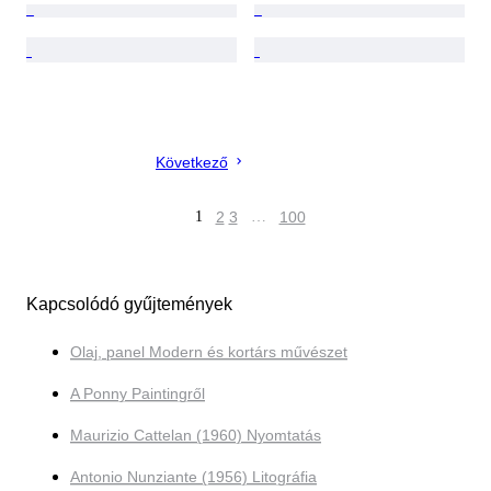
Következő
1
2
3
…
100
Kapcsolódó gyűjtemények
Olaj, panel Modern és kortárs művészet
A Ponny Paintingről
Maurizio Cattelan (1960) Nyomtatás
Antonio Nunziante (1956) Litográfia