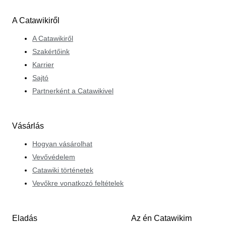
A Catawikiről
A Catawikiről
Szakértőink
Karrier
Sajtó
Partnerként a Catawikivel
Vásárlás
Hogyan vásárolhat
Vevővédelem
Catawiki történetek
Vevőkre vonatkozó feltételek
Eladás
Az én Catawikim