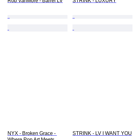
Rob VanMore - Barrel LV
STRINK - LUXURY
NYX - Broken Grace - 
STRINK - LV I WANT YOU
Where Pop Art Meets 