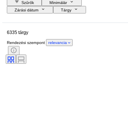
Szűrők
Minimálár
Zárási dátum
Tárgy
Költségkeret
Méret
Stílus
Technika
Művész
Helyszín
6335 tárgy
Téma
Időszak
Aláírás
Szín
Eladta
Kiadás
Rendezési szempont
relevancia