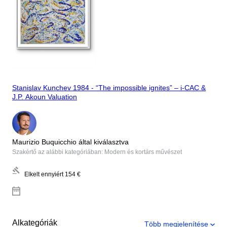
Stanislav Kunchev 1984 - “The impossible ignites” – i-CAC &
J.P. Akoun Valuation
Maurizio Buquicchio által kiválasztva
Szakértő az alábbi kategóriában: Modern és kortárs művészet
Elkelt ennyiért
154 €
Alkategóriák
Több megjelenítése