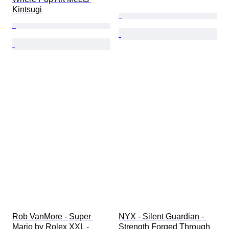
Kintsugi
Rob VanMore - Super 
NYX - Silent Guardian - 
Mario by Rolex XXL - 
Strength Forged Through 