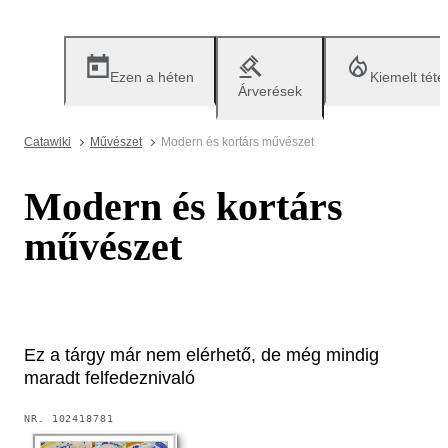
Ezen a héten
Kiemelt téte
Árverések
Catawiki
Művészet
Modern és kortárs művészet
Modern és kortárs
művészet
Ez a tárgy már nem elérhető, de még mindig
maradt felfedeznivaló
NR.
102418781