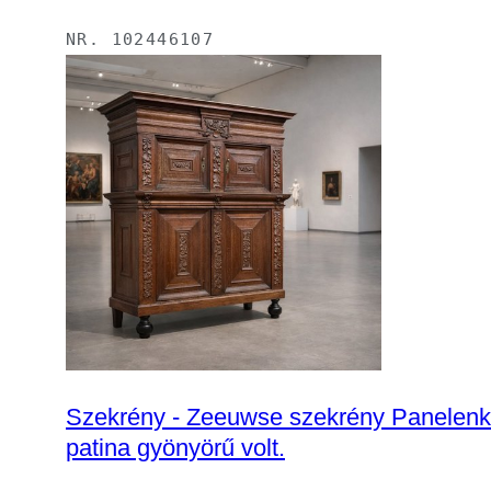
NR.
102446107
Szekrény - Zeeuwse szekrény Panelenkast
patina gyönyörű volt.