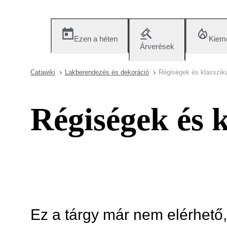
Ezen a héten
Kieme
Árverések
Catawiki
Lakberendezés és dekoráció
Régiségek és klasszik
Régiségek és 
Ez a tárgy már nem elérhető