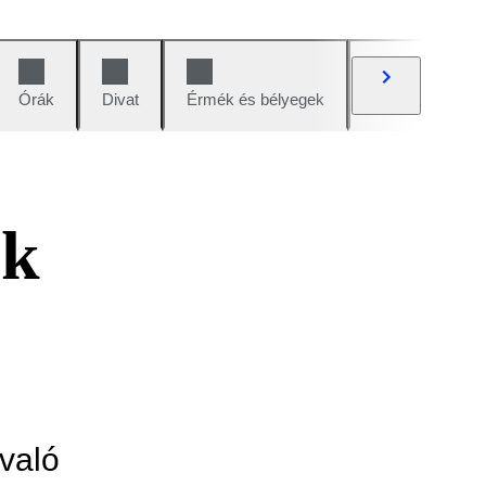
Órák
Divat
Érmék és bélyegek
Képregények
ok
való