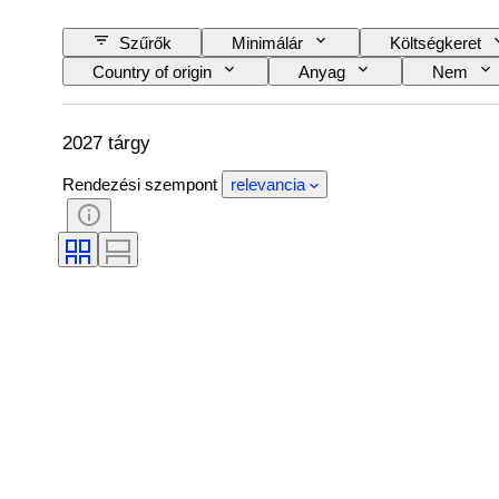
Szűrők
Minimálár
Költségkeret
Country of origin
Anyag
Nem
Szín
Óraszerkezet
Power Reser
Alkotó
Eredet
2027 tárgy
Rendezési szempont
relevancia