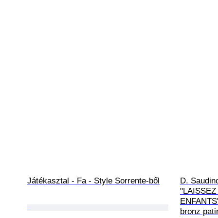
Játékasztal - Fa - Style Sorrente-ből
D. Saudino
"LAISSEZ
ENFANTS" 
bronz pati