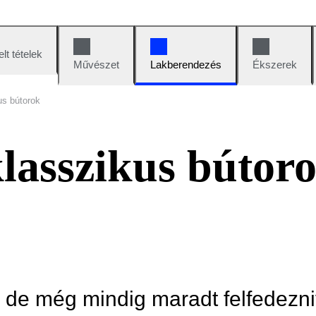
lt tételek
Művészet
Lakberendezés
Ékszerek
us bútorok
klasszikus bútor
, de még mindig maradt felfedezni