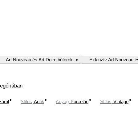
Art Nouveau és Art Deco bútorok
Exkluzív Art Nouveau é
tegóriában
zárul
Stílus
Antik
Anyag
Porcelán
Stílus
Vintage