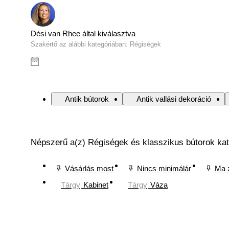
Dési van Rhee által kiválasztva
Szakértő az alábbi kategóriában: Régiségek
Antik bútorok
Antik vallási dekoráció
Népszerű a(z) Régiségek és klasszikus bútorok ka
Vásárlás most
Nincs minimálár
Ma 
Tárgy
Kabinet
Tárgy
Váza