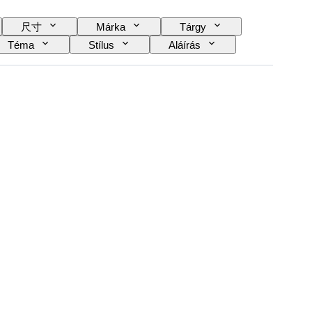
尺寸
Márka
Tárgy
Téma
Stílus
Aláírás
A tok átmérője
Original/ Replica