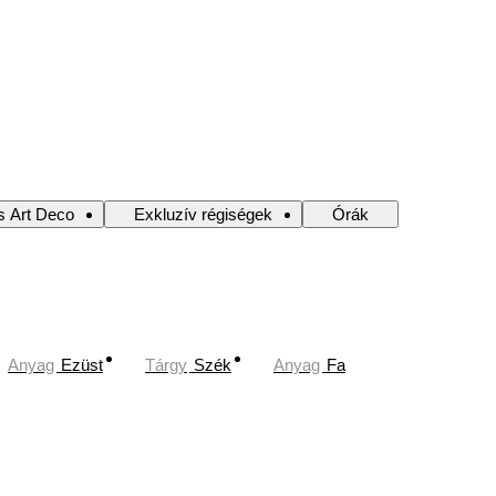
s Art Deco
Exkluzív régiségek
Órák
Anyag
Ezüst
Tárgy
Szék
Anyag
Fa