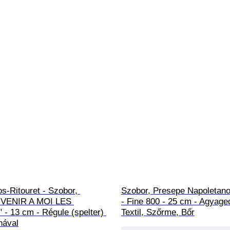
s-Ritouret - Szobor, 
Szobor, Presepe Napoletano
 VENIR A MOI LES 
- Fine 800 - 25 cm - Agyage
- 13 cm - Régule (spelter) 
Textil, Szőrme, Bőr
nával