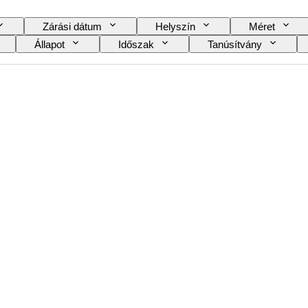
Zárási dátum
Helyszín
Méret
Állapot
Időszak
Tanúsítvány
ve
Striking
Óra típusa
Korszak