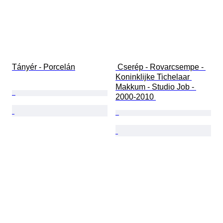
Tányér - Porcelán
 Cserép - Rovarcsempe - 
Koninklijke Tichelaar 
Makkum - Studio Job - 
2000-2010 