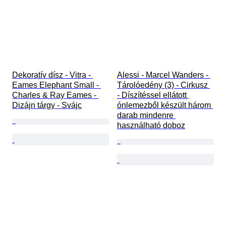
Dekoratív dísz - Vitra - 
Alessi - Marcel Wanders - 
Eames Elephant Small - 
Tárolóedény (3) - Cirkusz 
Charles & Ray Eames - 
- Díszítéssel ellátott 
Dizájn tárgy - Svájc
ónlemezből készült három 
darab mindenre 
használható doboz