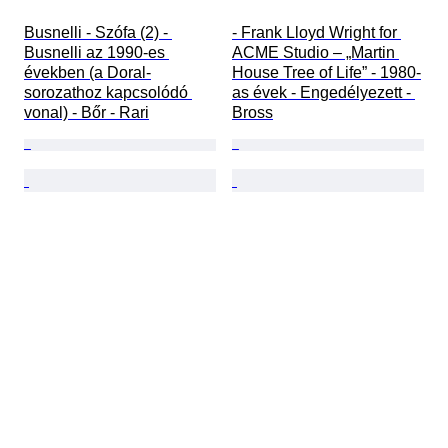
Busnelli - Szófa (2) - 
- Frank Lloyd Wright for 
Busnelli az 1990-es 
ACME Studio – „Martin 
években (a Doral-
House Tree of Life” - 1980-
sorozathoz kapcsolódó 
as évek - Engedélyezett - 
vonal) - Bőr - Rari
Bross