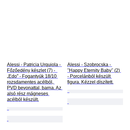
Alessi - Patricia Urquiola - 
Alessi - Szobrocska - 
Főzőedény készlet (7) -  
''Happy Eternity Baby'' (2) 
„Edo” - Fogantyúk 18/10 
- Porcelánból készült 
rozsdamentes acélból, 
figura. Kézzel díszített.
PVD bevonattal, barna. Az 
alsó rész mágneses 
acélból készült.