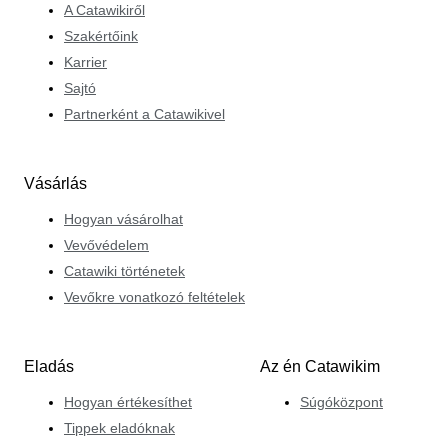
A Catawikiről
Szakértőink
Karrier
Sajtó
Partnerként a Catawikivel
Vásárlás
Hogyan vásárolhat
Vevővédelem
Catawiki történetek
Vevőkre vonatkozó feltételek
Eladás
Az én Catawikim
Hogyan értékesíthet
Súgóközpont
Tippek eladóknak