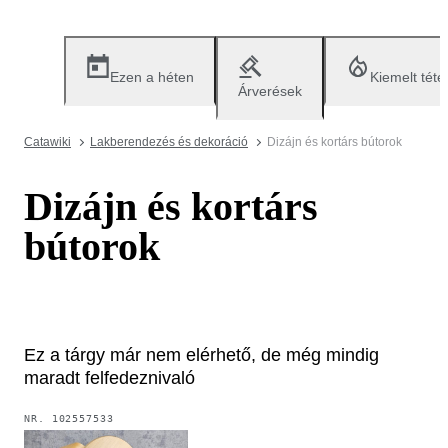
Ezen a héten
Kiemelt téte
Árverések
Catawiki
Lakberendezés és dekoráció
Dizájn és kortárs bútorok
Dizájn és kortárs
bútorok
Ez a tárgy már nem elérhető, de még mindig
maradt felfedeznivaló
NR.
102557533