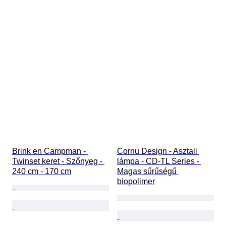
Brink en Campman - 
Cornu Design - Asztali 
Twinset keret - Szőnyeg - 
lámpa - CD-TL Series - 
240 cm - 170 cm
Magas sűrűségű 
biopolimer