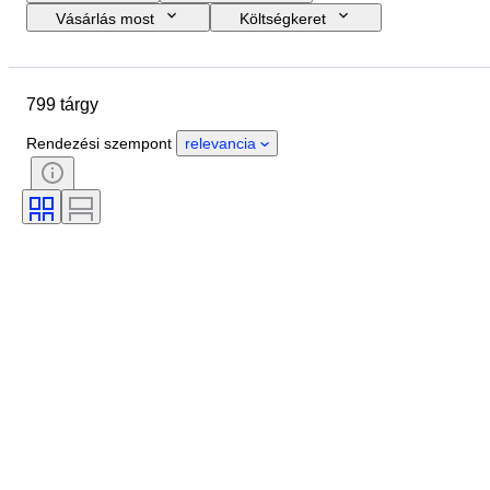
Vásárlás most
Költségkeret
Zárási dátum
Helyszín
Méret
尺寸
Márka
799 tárgy
Tárgy
Country of origin
Anyag
Állapot
Extrák
Rendezési szempont
relevancia
Időszak
Téma
Stílus
Technika
Aláírás
Kiadás
Szín
Óraszerkezet
Power Reserve
Striking
Művész
Eladta
Korszak
Alkotó
Modell