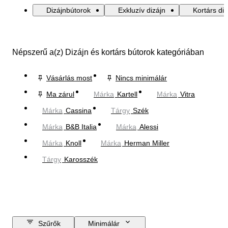
Dizájnbútorok
Exkluzív dizájn
Kortárs diz
Népszerű a(z) Dizájn és kortárs bútorok kategóriában
Vásárlás most
Nincs minimálár
Ma zárul
Márka
Kartell
Márka
Vitra
Márka
Cassina
Tárgy
Szék
Márka
B&B Italia
Márka
Alessi
Márka
Knoll
Márka
Herman Miller
Tárgy
Karosszék
Szűrők
Minimálár