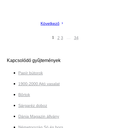
Következő
1
2
3
…
34
Kapcsolódó gyűjtemények
Papír bútorok
1900-2000 Ajtó vasalat
Bőrtok
Sárgaréz doboz
Dánia Magazin állvány
Németország Só és bors