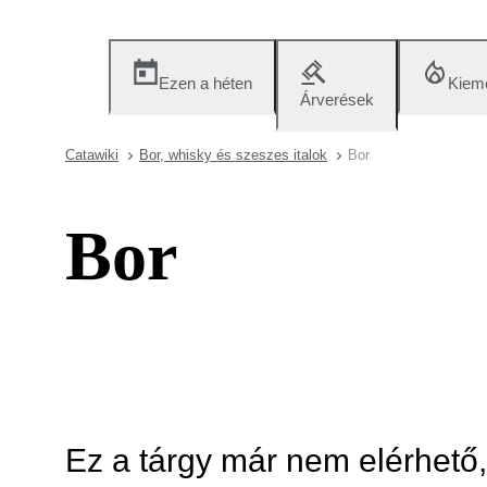
Ezen a héten
Kieme
Árverések
Catawiki
Bor, whisky és szeszes italok
Bor
Bor
Ez a tárgy már nem elérhető