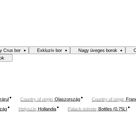
y Crus bor
Exkluzív bor
Nagy üveges borok
O
rok
zárul
Country of origin
Olaszország
Country of origin
Fran
szág
Helyszín
Hollandia
Palack mérete
Bottles (0.75L)