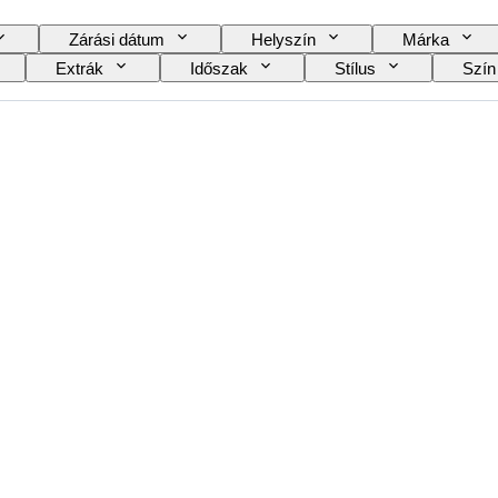
Zárási dátum
Helyszín
Márka
Extrák
Időszak
Stílus
Szín
l
Borosztályozás
Szőlőfajták
Kors