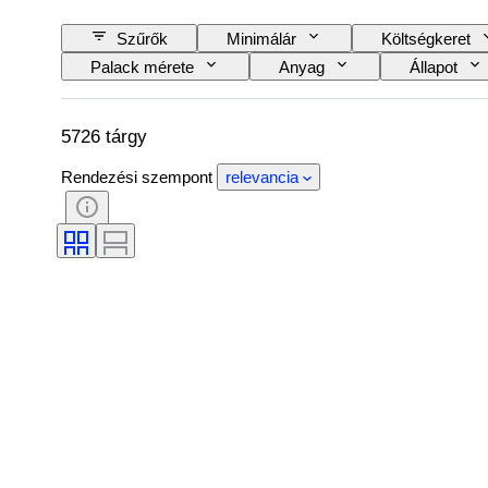
Szűrők
Minimálár
Költségkeret
Palack mérete
Anyag
Állapot
Bor megnevezése/besorolása
Wine Fill Leve
5726 tárgy
Rendezési szempont
relevancia