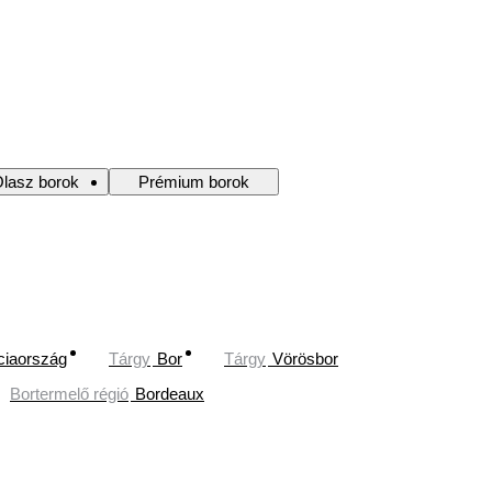
lasz borok
Prémium borok
ciaország
Tárgy
Bor
Tárgy
Vörösbor
Bortermelő régió
Bordeaux