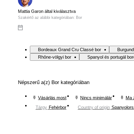
Mattia Garon által kiválasztva
Szakértő az alábbi kategóriában: Bor
Bordeaux Grand Cru Classé bor
Burgund
Rhône-völgyi bor
Spanyol és portugál bo
Népszerű a(z) Bor kategóriában
Vásárlás most
Nincs minimálár
Ma 
Tárgy
Fehérbor
Country of origin
Spanyolor