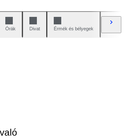
Órák
Divat
Érmék és bélyegek
Képregények
való