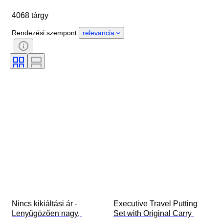
Márka
Tárgy
4068 tárgy
Country of origin
Anyag
Nem
Állapot
Időszak
Rendezési szempont
relevancia
Tanúsítvány
Stílus
Technika
Aláírás
Szín
Óraszerkezet
Original/ Replica
Korszak
Growing style
Eladta
Power Reserve
Treatment
Striking
Mintadarab
Nincs kikiáltási ár - 
Executive Travel Putting 
Lenyűgözően nagy, 
Set with Original Carry 