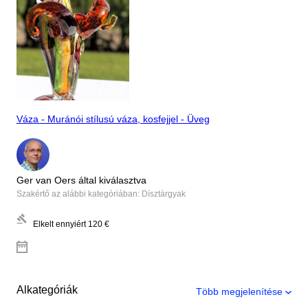
Váza - Muránói stílusú váza, kosfejjel - Üveg
Ger van Oers által kiválasztva
Szakértő az alábbi kategóriában: Dísztárgyak
Elkelt ennyiért
120 €
Alkategóriák
Több megjelenítése