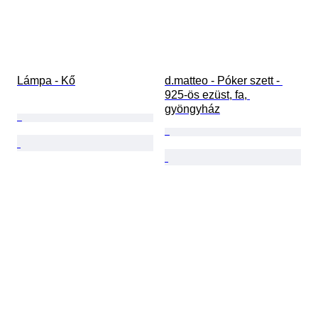
Lámpa - Kő
d.matteo - Póker szett - 
925-ös ezüst, fa, 
gyöngyház