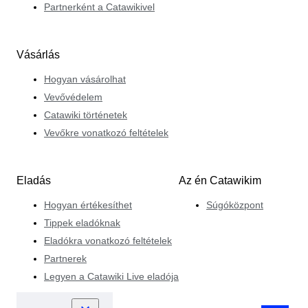
Partnerként a Catawikivel
Vásárlás
Hogyan vásárolhat
Vevővédelem
Catawiki történetek
Vevőkre vonatkozó feltételek
Eladás
Az én Catawikim
Hogyan értékesíthet
Súgóközpont
Tippek eladóknak
Eladókra vonatkozó feltételek
Partnerek
Legyen a Catawiki Live eladója