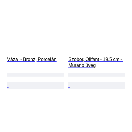
Váza  - Bronz, Porcelán
Szobor, Olifant - 19.5 cm - 
Murano üveg