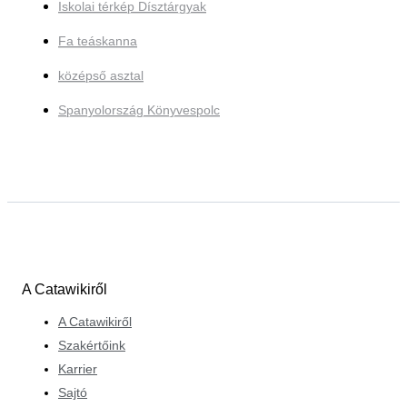
Iskolai térkép Dísztárgyak
Fa teáskanna
középső asztal
Spanyolország Könyvespolc
A Catawikiről
A Catawikiről
Szakértőink
Karrier
Sajtó