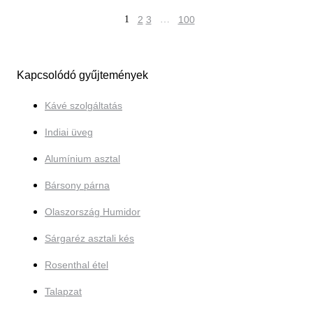
1
2
3
…
100
Kapcsolódó gyűjtemények
Kávé szolgáltatás
Indiai üveg
Alumínium asztal
Bársony párna
Olaszország Humidor
Sárgaréz asztali kés
Rosenthal étel
Talapzat