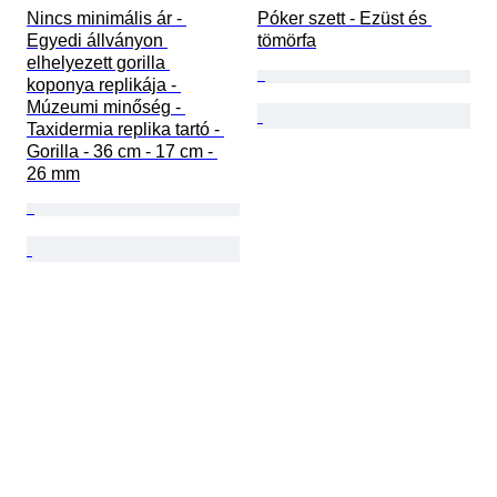
Nincs minimális ár - 
Póker szett - Ezüst és 
Egyedi állványon 
tömörfa
elhelyezett gorilla 
koponya replikája - 
Múzeumi minőség - 
Taxidermia replika tartó - 
Gorilla - 36 cm - 17 cm - 
26 mm