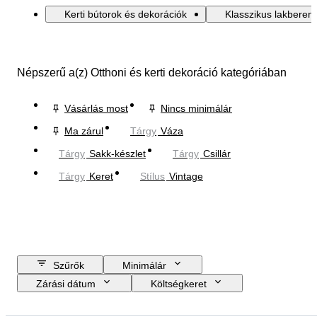
Kerti bútorok és dekorációk
Klasszikus lakberen
Népszerű a(z) Otthoni és kerti dekoráció kategóriában
Vásárlás most
Nincs minimálár
Ma zárul
Tárgy
Váza
Tárgy
Sakk-készlet
Tárgy
Csillár
Tárgy
Keret
Stílus
Vintage
Szűrők
Minimálár
Zárási dátum
Költségkeret
Helyszín
Méret
尺寸