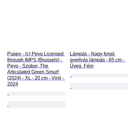
Puppy - (c) Peyo Licensed 
Lámpás - Nagy forgó 
through IMPS (Brussels) - 
gyertyás lámpás - 65 cm - 
Peyo - Szobor, The 
Üveg, Fém
Articulated Green Smurf 
(2024) - XL - 20 cm - Vinil - 
2024