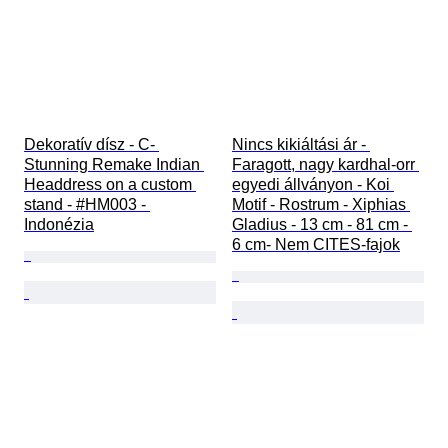
Dekoratív dísz - C- 
Nincs kikiáltási ár - 
Stunning Remake Indian 
Faragott, nagy kardhal-orr 
Headdress on a custom 
egyedi állványon - Koi 
stand - #HM003 - 
Motif - Rostrum - Xiphias 
Indonézia
Gladius - 13 cm - 81 cm - 
6 cm- Nem CITES-fajok