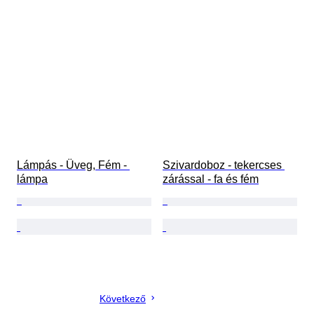
Lámpás - Üveg, Fém - 
Szivardoboz - tekercses 
lámpa
zárással - fa és fém
Következő