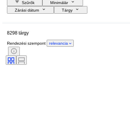
Szűrők
Minimálár
Zárási dátum
Tárgy
Költségkeret
Méret
Stílus
Technika
Művész
Helyszín
8298 tárgy
Téma
Időszak
Aláírás
Szín
Eladta
Kiadás
Rendezési szempont
relevancia