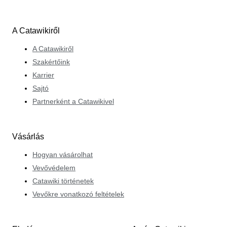
A Catawikiről
A Catawikiről
Szakértőink
Karrier
Sajtó
Partnerként a Catawikivel
Vásárlás
Hogyan vásárolhat
Vevővédelem
Catawiki történetek
Vevőkre vonatkozó feltételek