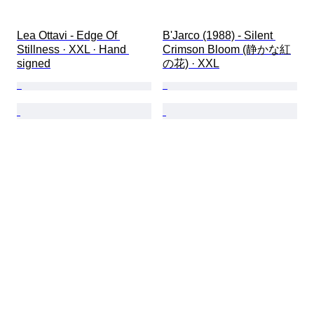
Lea Ottavi - Edge Of 
B'Jarco (1988) - Silent 
Stillness · XXL · Hand 
Crimson Bloom (静かな紅
signed
の花) · XXL