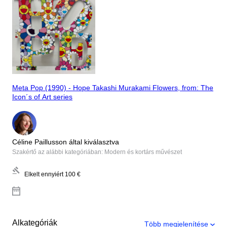
Meta Pop (1990) - Hope Takashi Murakami Flowers, from: The
Icon´s of Art series
Céline Paillusson által kiválasztva
Szakértő az alábbi kategóriában: Modern és kortárs művészet
Elkelt ennyiért
100 €
Alkategóriák
Több megjelenítése