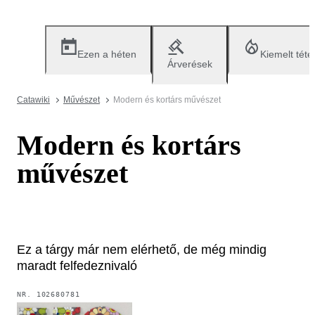
Ezen a héten
Kiemelt téte
Árverések
Catawiki
Művészet
Modern és kortárs művészet
Modern és kortárs
művészet
Ez a tárgy már nem elérhető, de még mindig
maradt felfedeznivaló
NR.
102680781