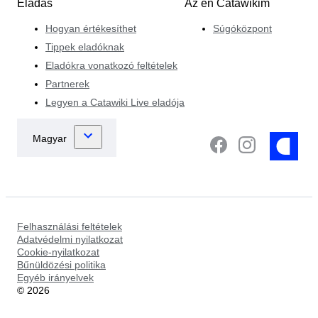
Eladás
Az én Catawikim
Hogyan értékesíthet
Súgóközpont
Tippek eladóknak
Eladókra vonatkozó feltételek
Partnerek
Legyen a Catawiki Live eladója
Felhasználási feltételek
Adatvédelmi nyilatkozat
Cookie-nyilatkozat
Bűnüldözési politika
Egyéb irányelvek
©
2026