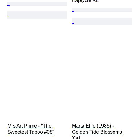
/Diptych/ XL
Mrs Art Prime - "The 
Marta Ellie (1985) - 
Sweetest Taboo #08"
Golden Tide Blossoms 
XXL