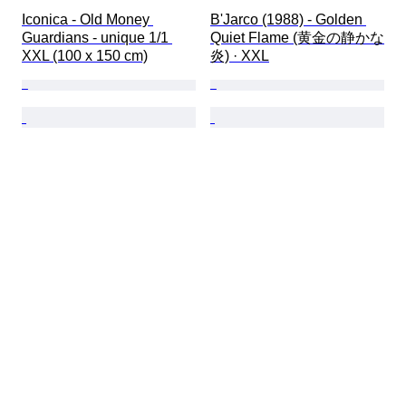
Iconica - Old Money 
B'Jarco (1988) - Golden 
Guardians - unique 1/1 
Quiet Flame (黄金の静かな
XXL (100 x 150 cm)
炎) · XXL