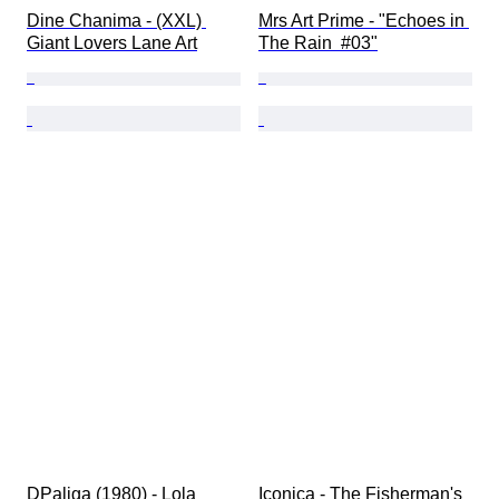
Dine Chanima - (XXL) 
Mrs Art Prime - "Echoes in 
Giant Lovers Lane Art
The Rain  #03"
DPaliga (1980) - Lola
Iconica - The Fisherman's 