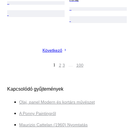
Következő
1
2
3
…
100
Kapcsolódó gyűjtemények
Olaj, panel Modern és kortárs művészet
A Ponny Paintingről
Maurizio Cattelan (1960) Nyomtatás