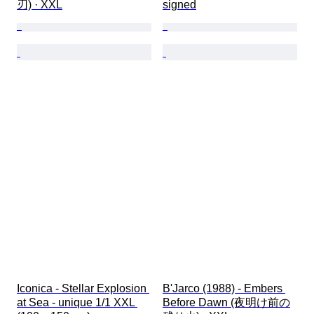
刃) · XXL
signed
Iconica - Stellar Explosion 
B'Jarco (1988) - Embers 
at Sea - unique 1/1 XXL 
Before Dawn (夜明け前の