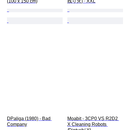
(100 x 150 cm)
残り火) · XXL
DPaliga (1980) - Bad 
Moabit - 3CP0 VS R2D2 
Company
X Cleaning Robots 