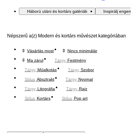
Háború utáni és kortárs galériák
Inspirálj engem
Népszerű a(z) Modern és kortárs művészet kategóriában
Vásárlás most
Nincs minimálár
Ma zárul
Tárgy
Festmény
Tárgy
Műalkotás
Tárgy
Szobor
Stílus
Absztrakt
Tárgy
Nyomat
Tárgy
Litográfia
Tárgy
Rajz
Stílus
Kortárs
Stílus
Pop art