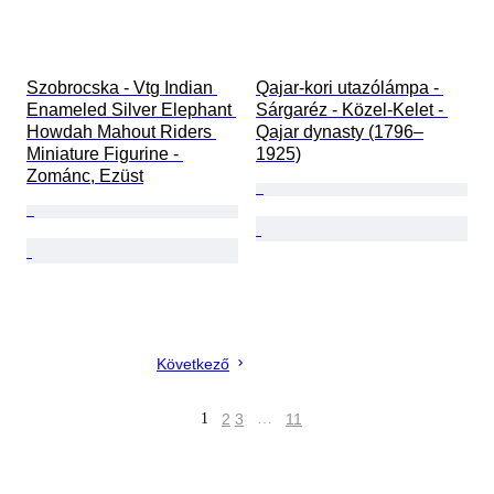
Szobrocska - Vtg Indian 
Qajar-kori utazólámpa - 
Enameled Silver Elephant 
Sárgaréz - Közel-Kelet - 
Howdah Mahout Riders 
Qajar dynasty (1796–
Miniature Figurine - 
1925)
Zománc, Ezüst
Következő
1
2
3
…
11