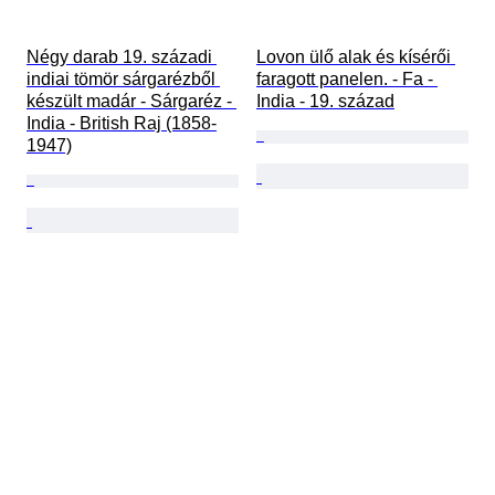
Négy darab 19. századi 
Lovon ülő alak és kísérői 
indiai tömör sárgarézből 
faragott panelen. - Fa - 
készült madár - Sárgaréz - 
India - 19. század
India - British Raj (1858-
1947)