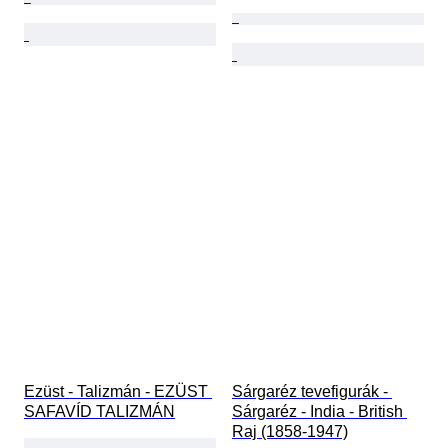
Ezüst - Talizmán - EZÜST 
Sárgaréz tevefigurák - 
SAFAVÍD TALIZMÁN
Sárgaréz - India - British 
Raj (1858-1947)