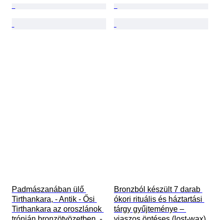
Padmászanában ülő 
Bronzból készült 7 darab 
Tirthankara, - Antik - Ősi 
ókori rituális és háztartási 
Tirthankara az oroszlánok 
tárgy gyűjteménye – 
trónján bronzötvözetben. - 
viaszos öntéses (lost-wax) 