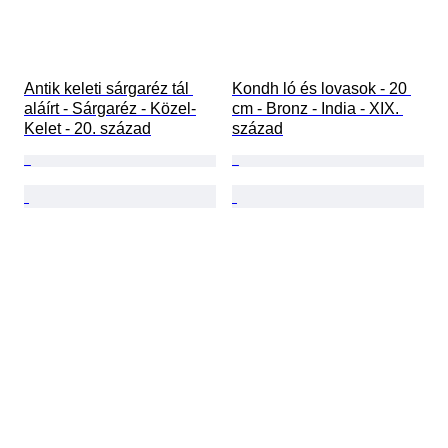
Antik keleti sárgaréz tál 
Kondh ló és lovasok - 20 
aláírt - Sárgaréz - Közel-
cm - Bronz - India - XIX. 
Kelet - 20. század
század