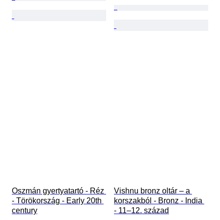
Oszmán gyertyatartó - Réz 
Vishnu bronz oltár – a 
- Törökország - Early 20th 
korszakból - Bronz - India 
century
- 11–12. század