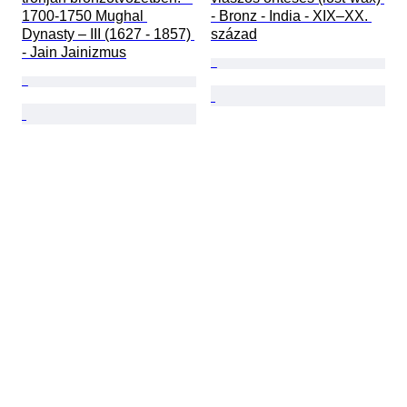
1700-1750 Mughal 
- Bronz - India - XIX–XX. 
Dynasty – III (1627 - 1857) 
század
- Jain Jainizmus