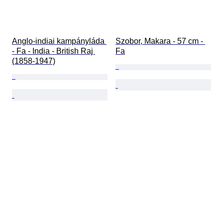
Anglo-indiai kampányláda 
Szobor, Makara - 57 cm - 
- Fa - India - British Raj 
Fa
(1858-1947)