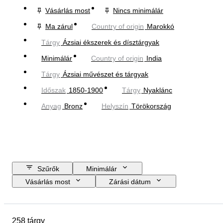
Vásárlás most
Nincs minimálár
Ma zárul
Country of origin
Marokkó
Tárgy
Ázsiai ékszerek és dísztárgyak
Minimálár
Country of origin
India
Tárgy
Ázsiai művészet és tárgyak
Időszak
1850-1900
Tárgy
Nyaklánc
Anyag
Bronz
Helyszín
Törökország
Szűrők
Minimálár
Vásárlás most
Zárási dátum
Költségkeret
Helyszín
Méret
尺寸
Tárgy
258 tárgy
Country of origin
Anyag