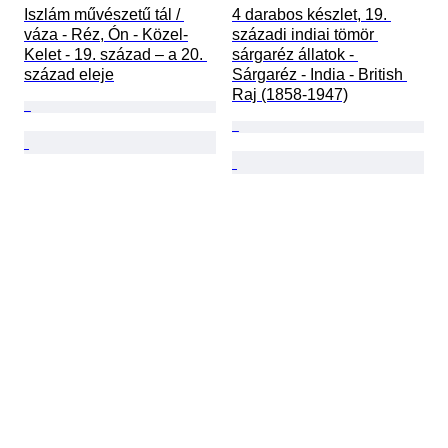
Iszlám művészetű tál / 
4 darabos készlet, 19. 
váza - Réz, Ón - Közel-
századi indiai tömör 
Kelet - 19. század – a 20. 
sárgaréz állatok - 
század eleje
Sárgaréz - India - British 
Raj (1858-1947)