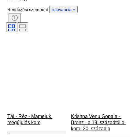
Nem
Állapot
Időszak
Rendezési szempont
relevancia
Kő
Tanúsítvány
Téma
Stílus
Technika
Aláírás
Szín
Ásvány
Ásvány formája
Ráírt méret
Culture
Eladta
Korszak
Original/ Replica
Eredet
Tál - Réz - Mameluk 
Krishna Venu Gopala - 
megújulás kom
Bronz - a 19. századtól a 
korai 20. századig