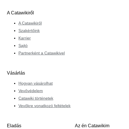
A Catawikiről
A Catawikiről
Szakértőink
Karrier
Sajtó
Partnerként a Catawikivel
Vásárlás
Hogyan vásárolhat
Vevővédelem
Catawiki történetek
Vevőkre vonatkozó feltételek
Eladás
Az én Catawikim