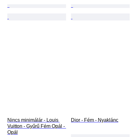
Nincs minimálár - Louis 
Dior - Fém - Nyaklánc
Vuitton - Gyűrű Fém Opál - 
Opál