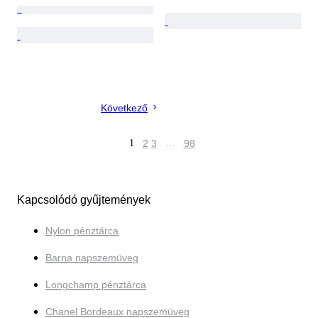
Következő
1
2
3
…
98
Kapcsolódó gyűjtemények
Nylon pénztárca
Barna napszemüveg
Longchamp pénztárca
Chanel Bordeaux napszemüveg