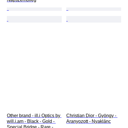
Other brand - ill.i Optics by 
Christian Dior - Gyöngy - 
will.i.am - Black - Gold - 
Aranyozott - Nyaklánc
Special Bridge - Rare - 