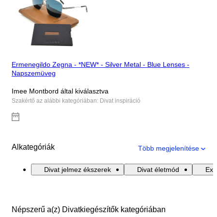
Ermenegildo Zegna - *NEW* - Silver Metal - Blue Lenses -
Napszemüveg
Imee Montbord által kiválasztva
Szakértő az alábbi kategóriában: Divat inspiráció
Alkategóriák
Több megjelenítése
Divat jelmez ékszerek
Divat életmód
Exk
Népszerű a(z) Divatkiegészítők kategóriában