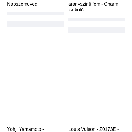
Napszemüveg
aranyszínű fém - Charm 
karkötő
Yohji Yamamoto - 
Louis Vuitton - Z0173E - 