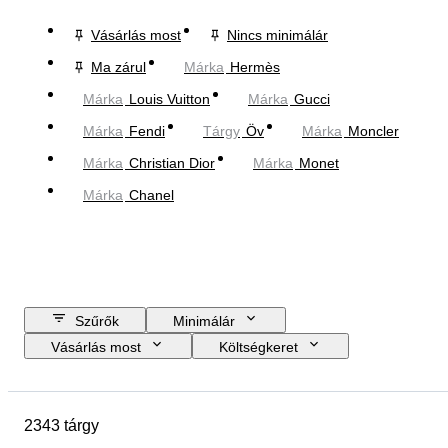
Vásárlás most
Nincs minimálár
Ma zárul
Márka
Hermès
Márka
Louis Vuitton
Márka
Gucci
Márka
Fendi
Tárgy
Öv
Márka
Moncler
Márka
Christian Dior
Márka
Monet
Márka
Chanel
Szűrők
Minimálár
Vásárlás most
Költségkeret
Zárási dátum
Helyszín
尺寸
Márka
Tárgy
2343 tárgy
Country of origin
Anyag