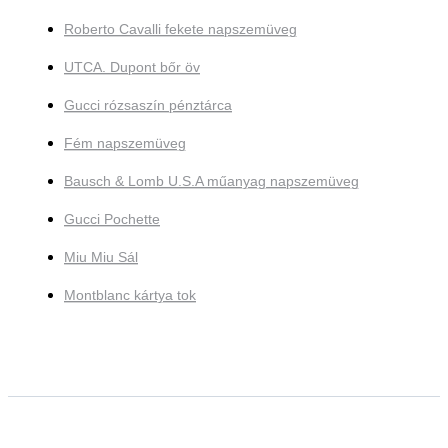
Roberto Cavalli fekete napszemüveg
UTCA. Dupont bőr öv
Gucci rózsaszín pénztárca
Fém napszemüveg
Bausch & Lomb U.S.A műanyag napszemüveg
Gucci Pochette
Miu Miu Sál
Montblanc kártya tok