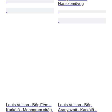
Napszemüveg
Louis Vuitton - Bőr, Fém - 
Louis Vuitton - Bőr, 
Karkötő - Monogram virág 
Aranyozott - Karkötő - 