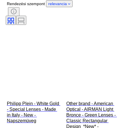
Nem
Állapot
Időszak
Rendezési szempont
relevancia
Kő
Tanúsítvány
Finomság
Stílus
Szín
Ruházat mérete
Vágás
Ráírt méret
Minta
Gyémánt típus
Original/ Replica
Méret
Tartozékok mellékelve
Korszak
Modell
Philipp Plein - White Gold 
Other brand - American 
- Special Lenses - Made 
Optical - AIRMAN Light 
in Italy - New - 
Bronce - Green Lenses - 
Napszemüveg
Classic Rectangular 
Design  *New* - 