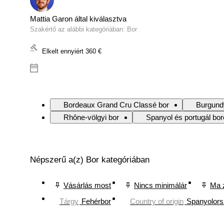
Mattia Garon által kiválasztva
Szakértő az alábbi kategóriában: Bor
Elkelt ennyiért
360 €
Bordeaux Grand Cru Classé bor
Burgund
Rhône-völgyi bor
Spanyol és portugál bo
Népszerű a(z) Bor kategóriában
Vásárlás most
Nincs minimálár
Ma 
Tárgy
Fehérbor
Country of origin
Spanyolor