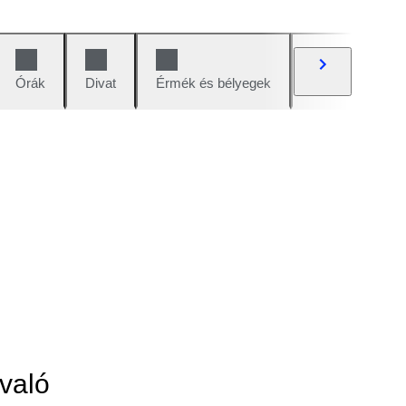
Órák
Divat
Érmék és bélyegek
Képregények
való