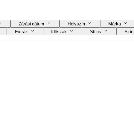
Zárási dátum
Helyszín
Márka
Extrák
Időszak
Stílus
Szín
l
Borosztályozás
Szőlőfajták
Kors