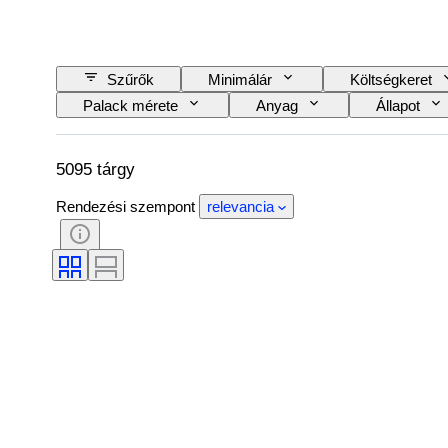
Szűrők
Minimálár
Költségkeret
Palack mérete
Anyag
Állapot
Bor megnevezése/besorolása
Wine Fill Leve
5095 tárgy
Rendezési szempont
relevancia