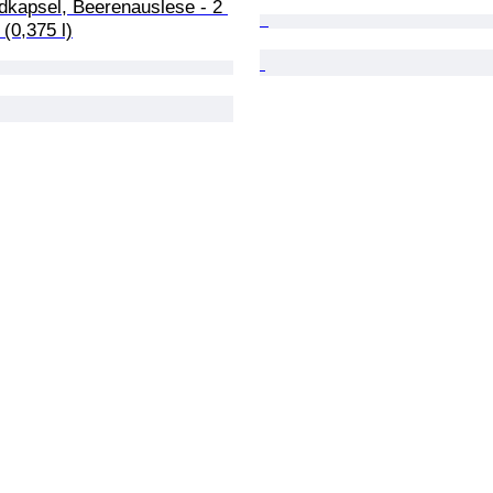
dkapsel, Beerenauslese - 2 
 (0,375 l)