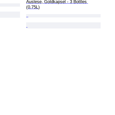
Auslese, Goldkapsel - 3 Bottles 
(0.75L)