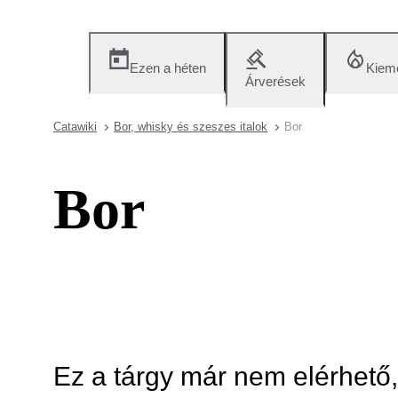
Ezen a héten
Kieme
Árverések
Catawiki
Bor, whisky és szeszes italok
Bor
Bor
Ez a tárgy már nem elérhető