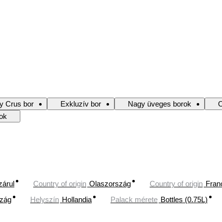
y Crus bor
Exkluzív bor
Nagy üveges borok
O
rok
zárul
Country of origin
Olaszország
Country of origin
Fran
szág
Helyszín
Hollandia
Palack mérete
Bottles (0.75L)