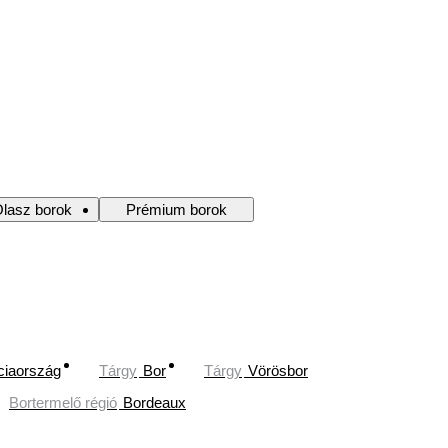
lasz borok
Prémium borok
ciaország
Tárgy
Bor
Tárgy
Vörösbor
Bortermelő régió
Bordeaux