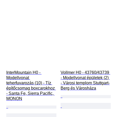
InterMountain H0 - 
Vollmer H0 - 43760/43739 
Modellvonat 
- Modellvonat épületek (2) 
teherfuvarozás (10) - Tíz 
- Városi templom Stuttgart-
építőcsomag boxcarokhoz 
Berg és Városháza
- Santa Fe, Sierra Pacific, 
MONON