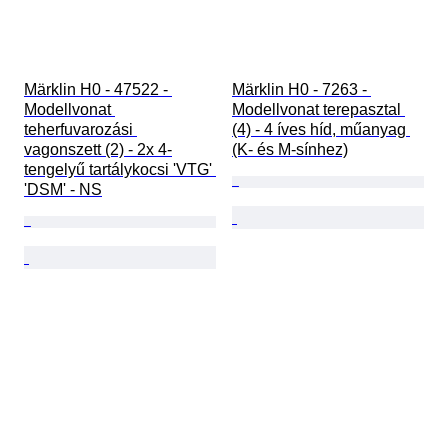
Märklin H0 - 47522 - 
Märklin H0 - 7263 - 
Modellvonat 
Modellvonat terepasztal 
teherfuvarozási 
(4) - 4 íves híd, műanyag 
vagonszett (2) - 2x 4-
(K- és M-sínhez)
tengelyű tartálykocsi 'VTG' 
'DSM' - NS