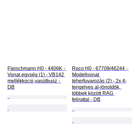
Fleischmann H0 - 4406K - 
Roco H0 - 67709/46244 - 
Vonat egység (1) - VB142 
Modellvonat 
mellékkocsi vasútbusz - 
teherfuvarozás (2) - 2x 4-
DB
tengelyes al-/önoldók, 
többek között RAG 
felirattal - DB