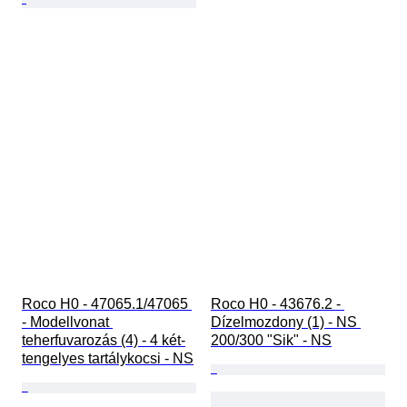
Roco H0 - 47065.1/47065 
Roco H0 - 43676.2 - 
- Modellvonat 
Dízelmozdony (1) - NS 
teherfuvarozás (4) - 4 két-
200/300 "Sik" - NS
tengelyes tartálykocsi - NS