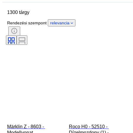
Country of origin
Anyag
1300 tárgy
Állapot
Extrák
Időszak
Téma
Stílus
Szín
Rendezési szempont
relevancia
Mérték
Kontroll
Tápegység
Vasúti társaság
Korszak
Original/ Replica
Märklin Z - 8603 - 
Roco H0 - 52510 - 
Modellvonat 
Dízelmozdony (1) - 