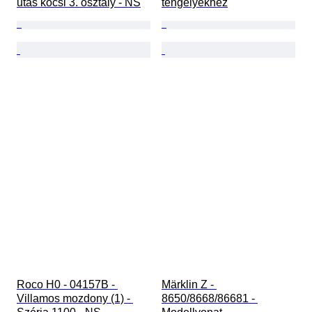
utas kocsi 3. osztály - NS
tengelyekhez
Roco H0 - 04157B - 
Märklin Z - 
Villamos mozdony (1) - 
8650/8668/86681 - 