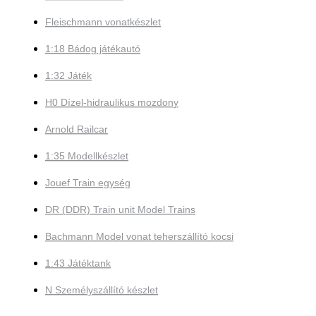
Fleischmann vonatkészlet
1:18 Bádog játékautó
1:32 Játék
H0 Dízel-hidraulikus mozdony
Arnold Railcar
1:35 Modellkészlet
Jouef Train egység
DR (DDR) Train unit Model Trains
Bachmann Model vonat teherszállító kocsi
1:43 Játéktank
N Személyszállító készlet