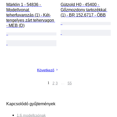
Märklin 1 - 54836 - 
Gützold H0 - 45400 - 
Modellvonat 
Gőzmozdony tartozékkal 
teherfuvarozás (1) - Két-
(1) - BR 152.6717 - ÖBB
tengelyes zárt tehervagon 
- MEB (D)
Következő
1
2
3
…
55
Kapcsolódó gyűjtemények
1:6 modellcsónak