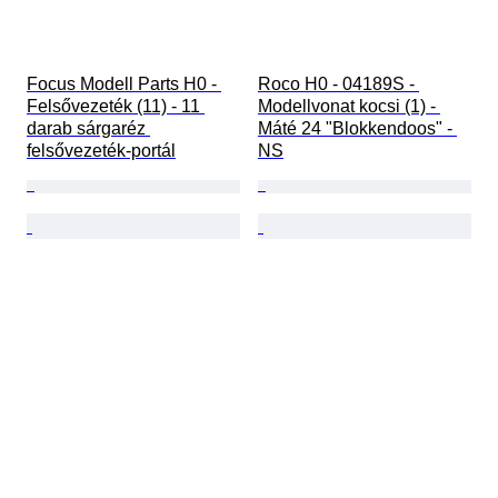
Focus Modell Parts H0 - 
Roco H0 - 04189S - 
Felsővezeték (11) - 11 
Modellvonat kocsi (1) - 
darab sárgaréz 
Máté 24 "Blokkendoos" - 
felsővezeték-portál
NS