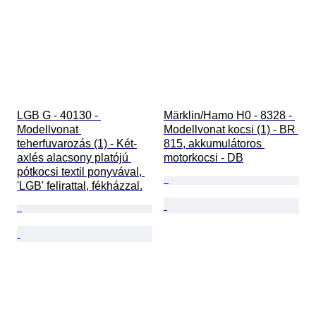
LGB G - 40130 - 
Märklin/Hamo H0 - 8328 - 
Modellvonat 
Modellvonat kocsi (1) - BR 
teherfuvarozás (1) - Két-
815, akkumulátoros 
axlés alacsony platójú 
motorkocsi - DB
pótkocsi textil ponyvával, 
'LGB' felirattal, fékházzal.