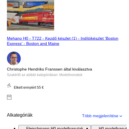
Mehano H0 - T722 - Kezdő készlet (1) - Indítókészlet 'Boston
Express' - Boston and Maine
Christophe Hendriks Franssen által kiválasztva
Szakértő az alábbi kategóriában: Modellvonatok
Elkelt ennyiért
55 €
Alkategóriák
Több megjelenítése
Fleischmann H0 modellvasutak
H0 modellvasut