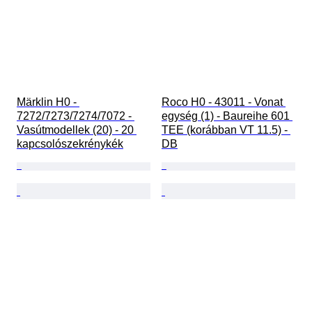
Märklin H0 - 
Roco H0 - 43011 - Vonat 
7272/7273/7274/7072 - 
egység (1) - Baureihe 601 
Vasútmodellek (20) - 20 
TEE (korábban VT 11.5) - 
kapcsolószekrénykék
DB