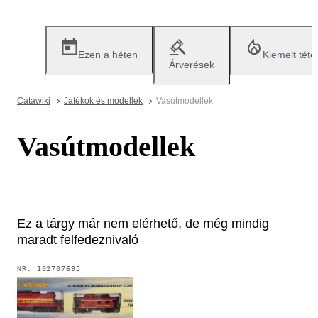
Ezen a héten
Kiemelt téte
Árverések
Catawiki
Játékok és modellek
Vasútmodellek
Vasútmodellek
Ez a tárgy már nem elérhető, de még mindig
maradt felfedeznivaló
NR.
102707695