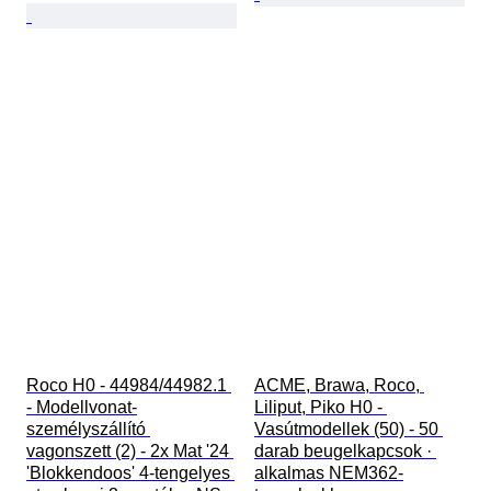
Roco H0 - 44984/44982.1 
ACME, Brawa, Roco, 
- Modellvonat-
Liliput, Piko H0 - 
személyszállító 
Vasútmodellek (50) - 50 
vagonszett (2) - 2x Mat '24 
darab beugelkapcsok · 
'Blokkendoos' 4-tengelyes 
alkalmas NEM362-