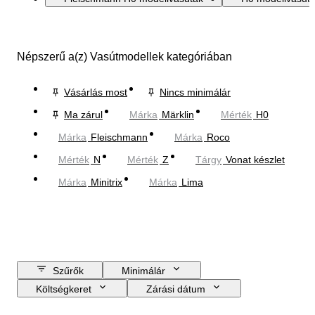
Népszerű a(z) Vasútmodellek kategóriában
Vásárlás most
Nincs minimálár
Ma zárul
Márka
Märklin
Mérték
H0
Márka
Fleischmann
Márka
Roco
Mérték
N
Mérték
Z
Tárgy
Vonat készlet
Márka
Minitrix
Márka
Lima
Szűrők
Minimálár
Költségkeret
Zárási dátum
Helyszín
Márka
Tárgy