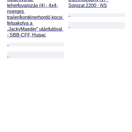
teherfuvarozás (4) - 4x4-
Sorozat 2200 - NS
nyerges 
trailer/konténerhordó kocsi 
felpakolva a 
„JackyMaeder” utánfutóval 
- SBB-CFF, Hupac