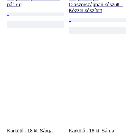
pár 7 g
Olaszországban készült - 
Kézzel készített
Karkötő - 18 kt. Sárga 
Karkötő - 18 kt. Sárga 