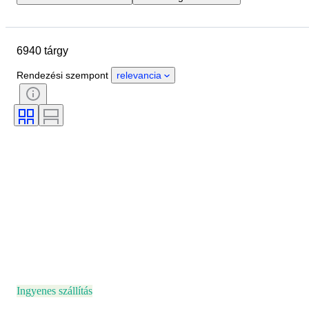
Zárási dátum
Helyszín
Márka
Tárgy
6940 tárgy
Country of origin
Anyag
Nem
Állapot
Kő
Rendezési szempont
relevancia
Tanúsítvány
Finomság
Stílus
Vágás
Tisztaság
Színtartomány
Pontos szín
Ráírt méret
Drágakő átlátszóság
Treatment
Gyémánt típus
Gyöngy csillogás
Fancy színintenzitás
Fancy színárnyalat
Korszak
Ingyenes szállítás