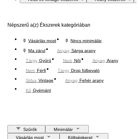
Népszerű a(z) Ékszerek kategóriában
Vásárlás most
Nincs minimálár
Ma zárul
Anyag
Sárga arany
Tárgy
Gyűrű
Nem
Női
Anyag
Arany
Nem
Férfi
Tárgy
Drop fülbevaló
Stílus
Vintage
Anyag
Fehér arany
Kő
Gyémánt
Szűrők
Minimálár
Vásárlás most
Költségkeret