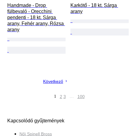
Handmade - Drop 
Karkötő - 18 kt. Sárga 
fülbevaló - Orecchini 
arany
pendenti - 18 kt. Sárga 
arany, Fehér arany, Rózsa 
arany
Következő
1
2
3
…
100
Kapcsolódó gyűjtemények
Női Spinell Bross