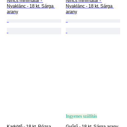
Nincs minimálár - 
Nincs minimálár - 
Nyaklánc - 18 kt. Sárga 
Nyaklánc - 18 kt. Sárga 
arany
arany
Ingyenes szállítás
Karkötő - 18 kt. Rózsa 
Gyűrű - 18 kt. Sárga arany, 