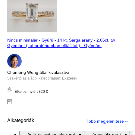
Nincs minimálár - Gyűrű - 14 kt. Sárga arany - 2.06ct. tw.
Gyémánt (Laboratóriumban előállított) - Gyémánt
Chumeng Weng által kiválasztva
Szakértő az alábbi kategóriában: Ékszerek
Elkelt ennyiért
320 €
Alkategóriák
Több megjelenítése
Antik és vintage ékszerek
Arany ékszerek