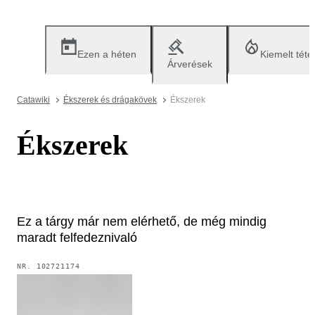
Ezen a héten
Kiemelt téte
Árverések
Catawiki
Ékszerek és drágakövek
Ékszerek
Ékszerek
Ez a tárgy már nem elérhető, de még mindig
maradt felfedeznivaló
NR.
102721174