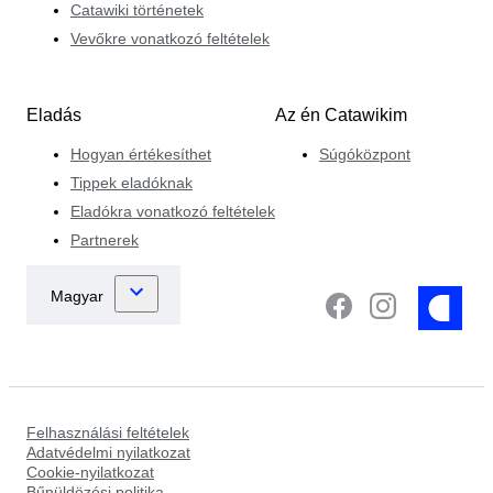
Catawiki történetek
Vevőkre vonatkozó feltételek
Eladás
Az én Catawikim
Hogyan értékesíthet
Súgóközpont
Tippek eladóknak
Eladókra vonatkozó feltételek
Partnerek
Felhasználási feltételek
Adatvédelmi nyilatkozat
Cookie-nyilatkozat
Bűnüldözési politika