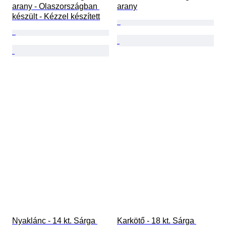
arany - Olaszországban 
arany
készült - Kézzel készített
Nyaklánc - 14 kt. Sárga 
Karkötő - 18 kt. Sárga 