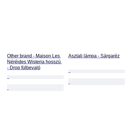
Other brand - Maison Les 
Asztali lámpa - Sárgaréz
Néréides Wisteria hosszú 
- Drop fülbevaló