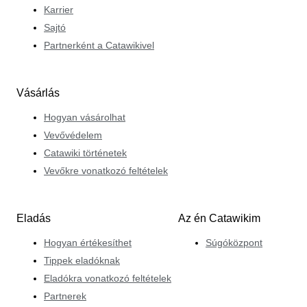
Karrier
Sajtó
Partnerként a Catawikivel
Vásárlás
Hogyan vásárolhat
Vevővédelem
Catawiki történetek
Vevőkre vonatkozó feltételek
Eladás
Az én Catawikim
Hogyan értékesíthet
Súgóközpont
Tippek eladóknak
Eladókra vonatkozó feltételek
Partnerek