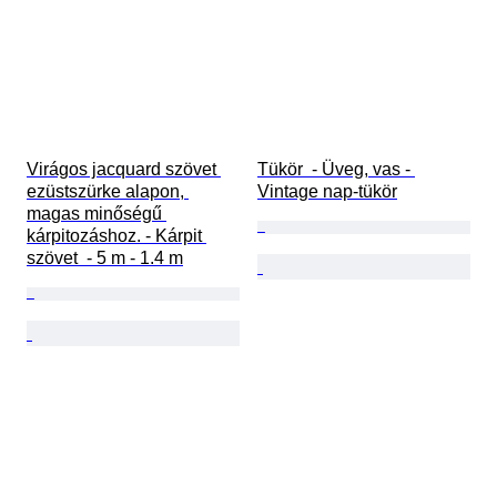
Virágos jacquard szövet 
Tükör  - Üveg, vas - 
ezüstszürke alapon, 
Vintage nap-tükör
magas minőségű 
kárpitozáshoz. - Kárpit 
szövet  - 5 m - 1.4 m