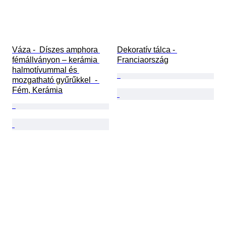
Váza -  Díszes amphora 
Dekoratív tálca - 
fémállványon – kerámia 
Franciaország
halmotívummal és 
mozgatható gyűrűkkel  - 
Fém, Kerámia