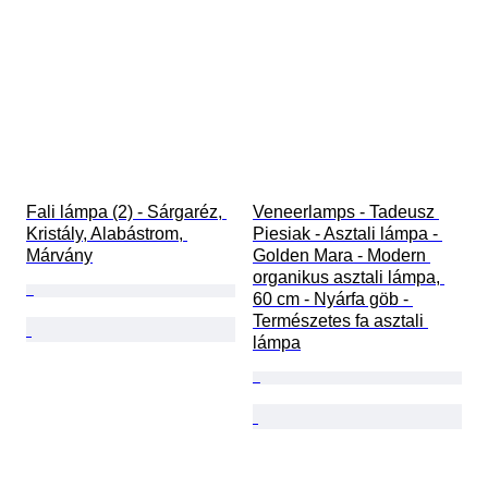
Fali lámpa (2) - Sárgaréz, 
Veneerlamps - Tadeusz 
Kristály, Alabástrom, 
Piesiak - Asztali lámpa - 
Márvány
Golden Mara - Modern 
organikus asztali lámpa, 
60 cm - Nyárfa göb - 
Természetes fa asztali 
lámpa