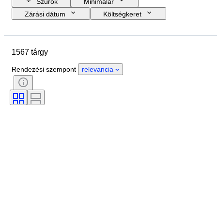
Szűrők
Minimálár
Zárási dátum
Költségkeret
Helyszín
Méret
尺寸
Márka
Tárgy
1567 tárgy
Country of origin
Anyag
Nem
Állapot
Időszak
Rendezési szempont
relevancia
Tanúsítvány
Téma
Stílus
Technika
Aláírás
Kiadás
Szín
Korszak
Eladta
Művész
Original/ Replica
Power Reserve
Alkotó
Modell