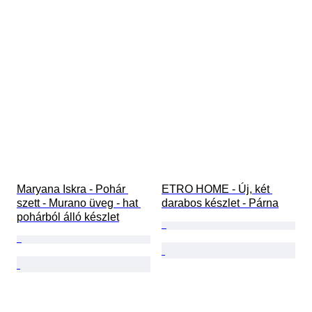
Maryana Iskra - Pohár 
ETRO HOME - Új, két 
szett - Murano üveg - hat 
darabos készlet - Párna
pohárból álló készlet