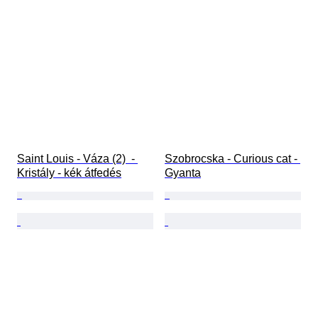
Saint Louis - Váza (2)  - 
Szobrocska - Curious cat - 
Kristály - kék átfedés
Gyanta