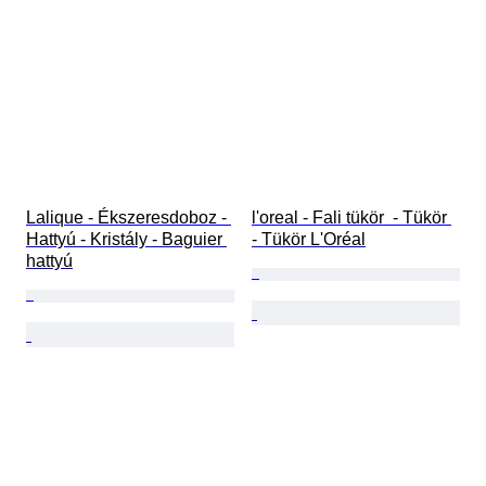
Lalique - Ékszeresdoboz - 
l'oreal - Fali tükör  - Tükör 
Hattyú - Kristály - Baguier 
- Tükör L'Oréal
hattyú