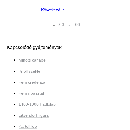
Következő
1
2
3
…
66
Kapcsolódó gyűjtemények
Minotti kanapé
Knoll széklet
Fém credenza
Fém íróasztal
1400-1900 Padlólap
Sitzendorf figura
Kartell lép