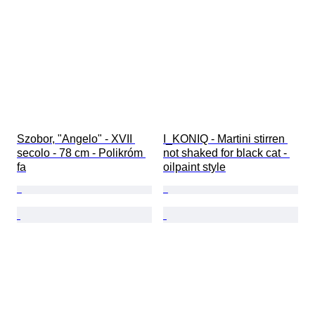
Szobor, "Angelo" - XVII 
I_KONIQ - Martini stirren 
secolo - 78 cm - Polikróm 
not shaked for black cat - 
fa
oilpaint style