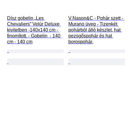
Dísz gobelin „Les 
V.Nason&C - Pohár szett - 
Chevaliers” Velúr Deluxe 
Murano üveg - Tizenkét 
kivitelben -140x140 cm - 
pohárból álló készlet, hat 
finomított. - Gobelin  - 140 
pezsgőspohár és hat 
cm - 140 cm
borospohár.