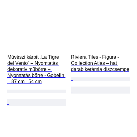
Művészi kárpit „La Tigre 
Riviera Tiles - Figura - 
del Vento” – Nyomtatás 
Collection Atlas – hat 
dekoratív műbőrre – 
darab kerámia díszcsempe
Nyomtatás bőrre - Gobelin 
 - 87 cm - 54 cm