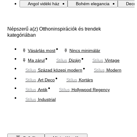
Angol vidéki ház
Bohém elegancia
Decor
Népszerű a(z) Otthoninspirációk és trendek
kategóriában
Vásárlás most
Nincs minimálár
Ma zárul
Stílus
Dizájn
Stílus
Vintage
Stílus
Század közepi modern
Stílus
Modern
Stílus
Art Deco
Stílus
Kortárs
Stílus
Antik
Stílus
Hollywood Regency
Stílus
Industrial