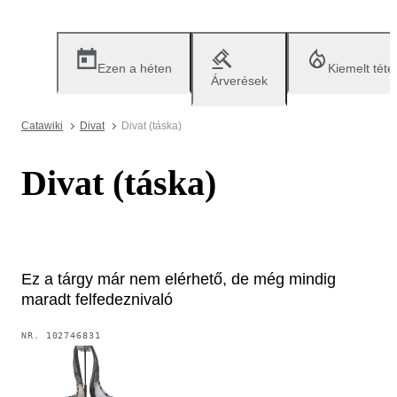
Ezen a héten
Kiemelt téte
Árverések
Catawiki
Divat
Divat (táska)
Divat (táska)
Ez a tárgy már nem elérhető, de még mindig
maradt felfedeznivaló
NR.
102746831