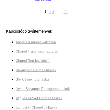
1
2
3
…
99
Kapcsolódó gyűjtemények
Absztrakt mintás válltáska
Chanel Travel csomagtartó
Chanel Red kézitáska
Báránybőr Hermès táskák
Bőr Céline Tote táska
Nylon Salvatore Ferragamo táskák
Vegyes szövet Hermès táskák
Lambskin Chanel válltáska