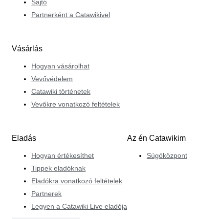
Sajtó
Partnerként a Catawikivel
Vásárlás
Hogyan vásárolhat
Vevővédelem
Catawiki történetek
Vevőkre vonatkozó feltételek
Eladás
Az én Catawikim
Hogyan értékesíthet
Súgóközpont
Tippek eladóknak
Eladókra vonatkozó feltételek
Partnerek
Legyen a Catawiki Live eladója