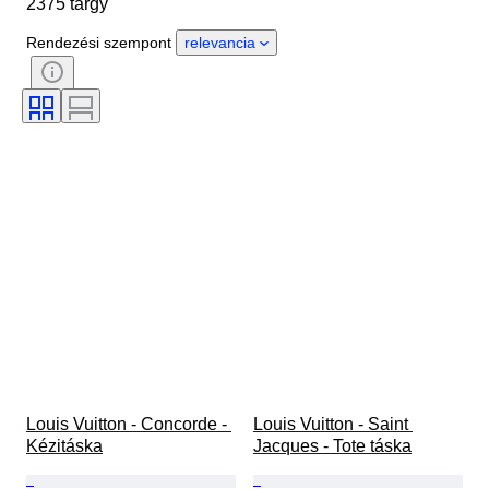
2375 tárgy
Country of origin
Anyag
Nem
Állapot
Tanúsítvány
Rendezési szempont
relevancia
Szín
Tartozékok mellékelve
Minta
Korszak
Ráírt méret
Modell
Cipő méret
Louis Vuitton - Concorde - 
Louis Vuitton - Saint 
Kézitáska
Jacques - Tote táska