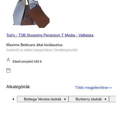
Tod's - TSB Shopping Pendulum T Media - Válltáska
Maxime Betticare által kiválasztva
Szakértő az alábbi kategóriában: Divatkiegészítők
Elkelt ennyiért
340 €
Alkategóriák
Több megjelenítése
Bottega Veneta táskák
Burberry táskák
C