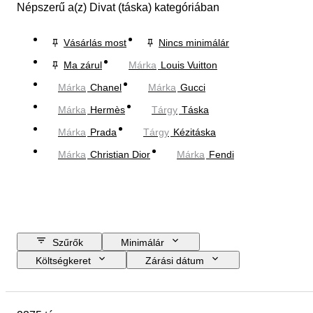
Népszerű a(z) Divat (táska) kategóriában
Vásárlás most
Nincs minimálár
Ma zárul
Márka
Louis Vuitton
Márka
Chanel
Márka
Gucci
Márka
Hermès
Tárgy
Táska
Márka
Prada
Tárgy
Kézitáska
Márka
Christian Dior
Márka
Fendi
Szűrők
Minimálár
Költségkeret
Zárási dátum
Helyszín
尺寸
Márka
Ruházat mérete
Tárgy