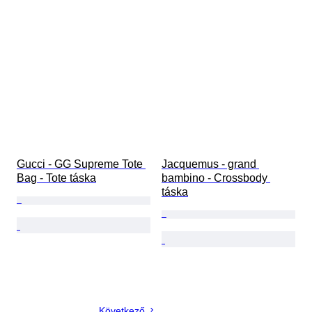
Gucci - GG Supreme Tote 
Jacquemus - grand 
Bag - Tote táska
bambino - Crossbody 
táska
Következő